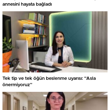
annesini hayata bağladı
Tek tip ve tek öğün beslenme uyarısı: “Asla
önermiyoruz”