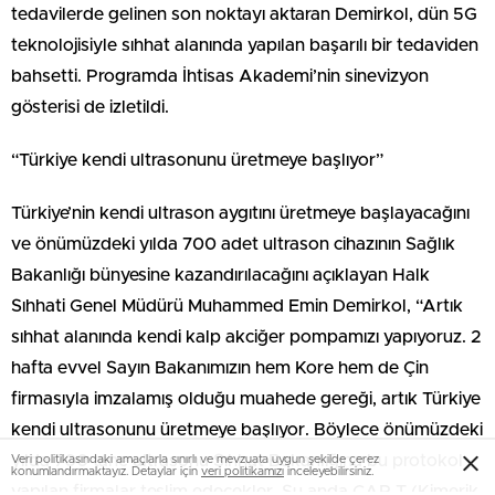
tedavilerde gelinen son noktayı aktaran Demirkol, dün 5G
teknolojisiyle sıhhat alanında yapılan başarılı bir tedaviden
bahsetti. Programda İhtisas Akademi’nin sinevizyon
gösterisi de izletildi.
“Türkiye kendi ultrasonunu üretmeye başlıyor”
Türkiye’nin kendi ultrason aygıtını üretmeye başlayacağını
ve önümüzdeki yılda 700 adet ultrason cihazının Sağlık
Bakanlığı bünyesine kazandırılacağını açıklayan Halk
Sıhhati Genel Müdürü Muhammed Emin Demirkol, “Artık
sıhhat alanında kendi kalp akciğer pompamızı yapıyoruz. 2
hafta evvel Sayın Bakanımızın hem Kore hem de Çin
firmasıyla imzalamış olduğu muahede gereği, artık Türkiye
kendi ultrasonunu üretmeye başlıyor. Böylece önümüzdeki
yılda 700 tane ultrasonu Sıhhat Bakanlığına bu protokol
Veri politikasındaki amaçlarla sınırlı ve mevzuata uygun şekilde çerez
konumlandırmaktayız. Detaylar için
veri politikamızı
inceleyebilirsiniz.
yapılan firmalar teslim edecekler. Şu anda CAR-T (Kimerik