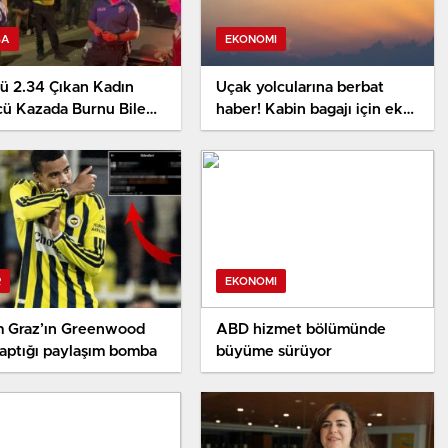
SA
EKONOMI
ü 2.34 Çıkan Kadın
Uçak yolcularına berbat
cü Kazada Burnu Bile
haber! Kabin bagajı için ek
adı, ‘Sanane’ Dedi
fiyat geliyor
R
EKONOMI
m Graz’ın Greenwood
ABD hizmet bölümünde
yaptığı paylaşım bomba
büyüme sürüyor