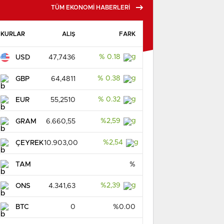
TÜM EKONOMİ HABERLERİ
KURLAR
ALIŞ
FARK
% 0.18
USD
47,7436
% 0.38
GBP
64,4811
% 0.32
EUR
55,2510
%2,59
GRAM
6.660,55
%2,54
ÇEYREK
10.903,00
TAM
%
%2,39
ONS
4.341,63
BTC
0
%0.00