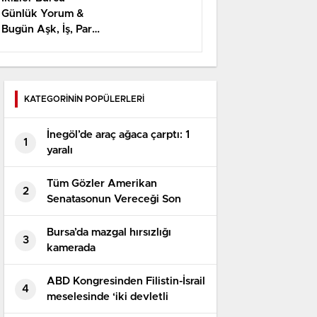
Günlük Yorum &
Bugün Aşk, İş, Para
Yorumu
KATEGORİNİN POPÜLERLERİ
İnegöl’de araç ağaca çarptı: 1
1
yaralı
Tüm Gözler Amerikan
2
Senatasonun Vereceği Son
Kararda
Bursa’da mazgal hırsızlığı
3
kamerada
ABD Kongresinden Filistin-İsrail
4
meselesinde ‘iki devletli
çözüme’ destek