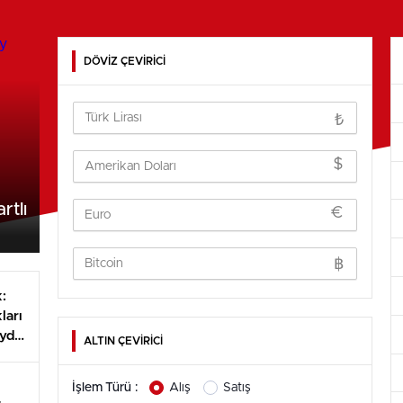
DÖVİZ ÇEVİRİCİ
₺
$
rtlı
€
฿
:
ları
yde,
ALTIN ÇEVİRİCİ
dit
İşlem Türü :
Alış
Satış