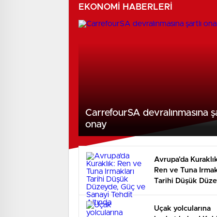
EKONOMİ HABERLERİ
CarrefourSA devralınmasına şa
onay
Avrupa’da Kuraklık
Ren ve Tuna Irmak
Tarihi Düşük Düze
Güç ve Sanayi Teh
Altında
Uçak yolcularına