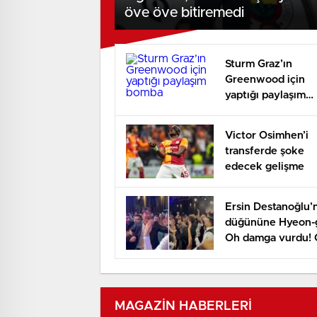
öve öve bitiremedi
Sturm Graz’ın
Greenwood için
yaptığı paylaşım
bomba
Victor Osimhen’i
transferde şoke
edecek gelişme
Ersin Destanoğlu’
düğününe Hyeon-
Oh damga vurdu! 
müzik çalınca
kendinden geçti
MAGAZİN HABERLERİ