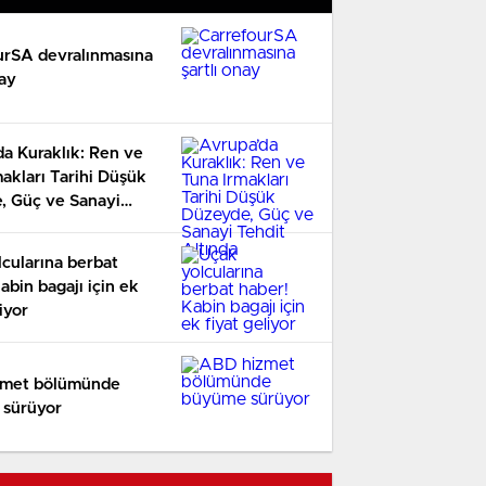
urSA devralınmasına
nay
a Kuraklık: Ren ve
akları Tarihi Düşük
, Güç ve Sanayi
ltında
cularına berbat
abin bagajı için ek
iyor
zmet bölümünde
sürüyor