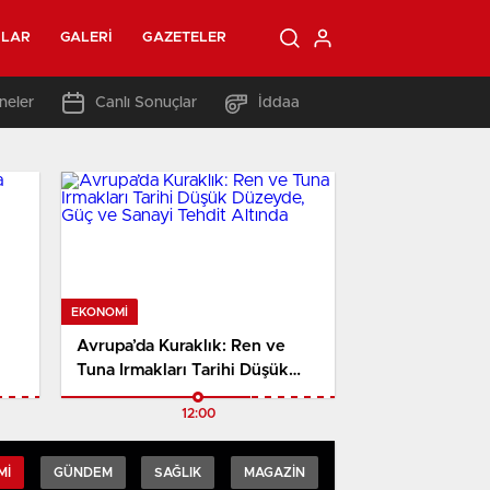
OLAR
GALERI
GAZETELER
neler
Canlı Sonuçlar
İddaa
EKONOMI
Avrupa’da Kuraklık: Ren ve
Tuna Irmakları Tarihi Düşük
Düzeyde, Güç ve Sanayi Tehdit
12:00
Altında
MI
GÜNDEM
SAĞLIK
MAGAZIN