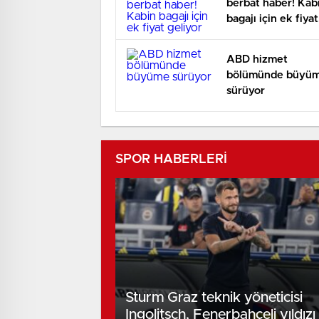
berbat haber! Kab
bagajı için ek fiyat
geliyor
ABD hizmet
bölümünde büyü
sürüyor
SPOR HABERLERİ
Sturm Graz teknik yöneticisi
Ingolitsch, Fenerbahçeli yıldızı