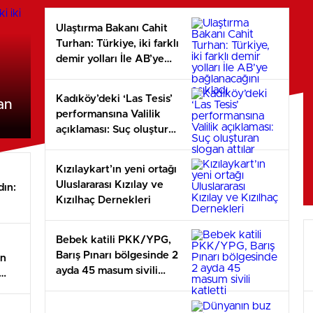
Ulaştırma Bakanı Cahit
Turhan: Türkiye, iki farklı
demir yolları İle AB’ye
bağlanacağını açıkladı
Kadıköy’deki ‘Las Tesis’
an
performansına Valilik
açıklaması: Suç oluşturan
slogan attılar
Kızılaykart’ın yeni ortağı
Uluslararası Kızılay ve
dın:
Kızılhaç Dernekleri
Bebek katili PKK/YPG,
Barış Pınarı bölgesinde 2
an
ayda 45 masum sivili
katletti