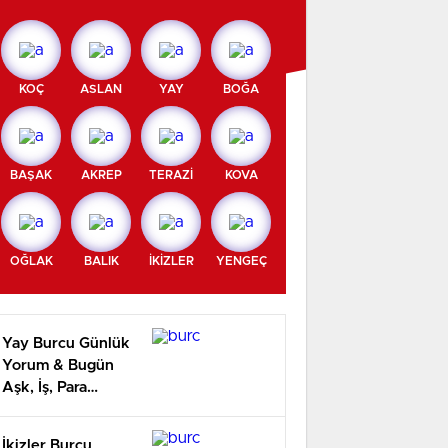
KOÇ
ASLAN
YAY
BOĞA
BAŞAK
AKREP
TERAZİ
KOVA
OĞLAK
BALIK
İKİZLER
YENGEÇ
Yay Burcu Günlük
Yorum & Bugün
Aşk, İş, Para
Yorumu
İkizler Burcu