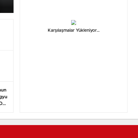
Karşılaşmalar Yükleniyor...
nun
gyu
O