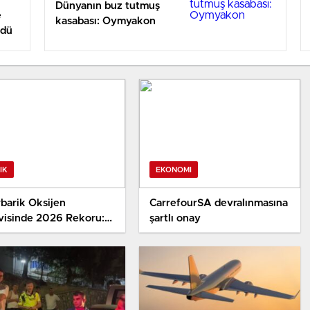
Dünyanın buz tutmuş
e
kasabası: Oymyakon
rdü
IK
EKONOMI
barik Oksijen
CarrefourSA devralınmasına
visinde 2026 Rekoru:
şartlı onay
n Hasta Yararlandı