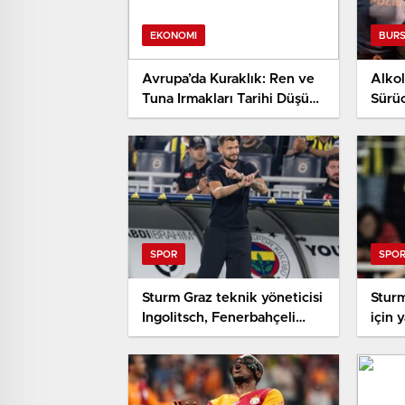
EKONOMI
BUR
Avrupa’da Kuraklık: Ren ve
Alkol
Tuna Irmakları Tarihi Düşük
Sürü
Düzeyde, Güç ve Sanayi
Kanam
Tehdit Altında
SPOR
SPO
Sturm Graz teknik yöneticisi
Stur
Ingolitsch, Fenerbahçeli
için 
yıldızı öve öve bitiremedi