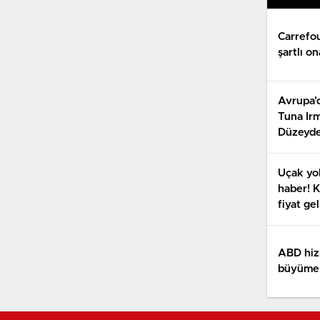
Carrefo
şartlı o
Avrupa’d
Tuna Irm
Düzeyde
Tehdit A
Uçak yol
haber! K
fiyat gel
ABD hi
büyüme 