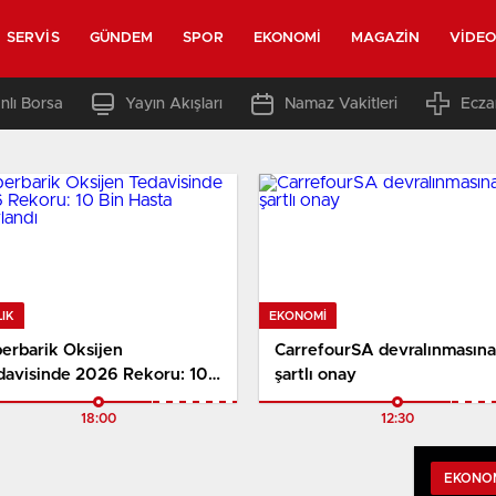
SERVIS
GÜNDEM
SPOR
EKONOMI
MAGAZIN
VIDE
nlı Borsa
Yayın Akışları
Namaz Vakitleri
Ecza
IK
EKONOMI
perbarik Oksijen
CarrefourSA devralınmasına
davisinde 2026 Rekoru: 10
şartlı onay
 Hasta Yararlandı
18:00
12:30
EKONO