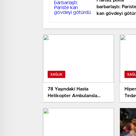
Fransız polisi
barbarlaştı: Parist
kan gövdeyi götü
SAĞLIK
SAĞL
78 Yaşındaki Hasta
Hiper
Helikopter Ambulansla
Teda
Konya’ya Sevk Edildi
10 Bi