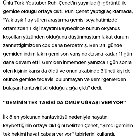
Ünlü Türk Youtuber Ruhi Çenet’in yayınladığı görüntü ile
gemide olduğu ortaya çıktı. Ruhi Çenet yaptığı açıklamada,
“Yaklaşık 1 ay süren araştırma gemisi seyahatimizde
ortamızdan 1 kişi hayatını kaybedince bunun okyanus
koşulları yüzünden olduğunu düşünmüştüm fakat durum
zannettiğimizden çok daha berbatmış. Ben 24. günde
gemiden indim lakin gemi son varış noktasına kadar 11 gün
daha devam etti. Gemiden inmemden yalnızca 1 gün sonra
ölen kişinin karısı da öldü ve onun akabinde 3’üncü kişi de
ölünce gemide tedavisi bulunmayan ve kemirgenlerden
bulaşan hantavirüsü olduğu açığa çıktı” dedi.
“GEMİNİN TEK TABİBİ DA ÖMÜR UĞRAŞI VERİYOR”
İlk ölen yolcunun hantavirüsü nedeniyle hayatını
kaybettiğinin ortaya çıktığını belirten Çenet, “Şimdi geminin
tek hekimi hayat çabası veriyor” tabirlerini kullandı.