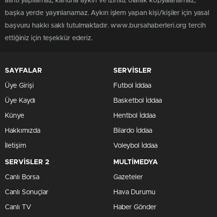
alıntı yapılamaz, kanuna aykırı ve izinsiz olarak kopyalanamaz,
başka yerde yayınlanamaz. Aykırı işlem yapan kişi/kişiler için yasal
başvuru hakkı saklı tutulmaktadır. www.bursahaberleri.org tercih
ettiğiniz için teşekkür ederiz.
SAYFALAR
SERVİSLER
Üye Girişi
Futbol İddaa
Üye Kaydı
Basketbol İddaa
Künye
Hentbol İddaa
Hakkımızda
Bilardo İddaa
İletişim
Voleybol İddaa
SERVİSLER 2
MULTİMEDYA
Canlı Borsa
Gazeteler
Canlı Sonuçlar
Hava Durumu
Canlı TV
Haber Gönder