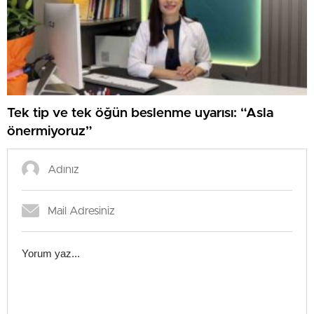
Tek tip ve tek öğün beslenme uyarısı: “Asla
önermiyoruz”