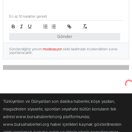
En az 10 karakter gerekli
Gönder
Gönderdiğiniz yorum
moderasyon
ekibi tarafından incelendikten sonra
yayınlanacaktır.
Türkiye'den ve Dünya’dan son dakika haberler, köşe yazıları,
magazinden siyasete, spordan seyahate bütün konuların tek
adresi www.bursahaberleri.org platformunda;
www.bursahaberleri.org haber içerikleri kaynak gösterilmeden