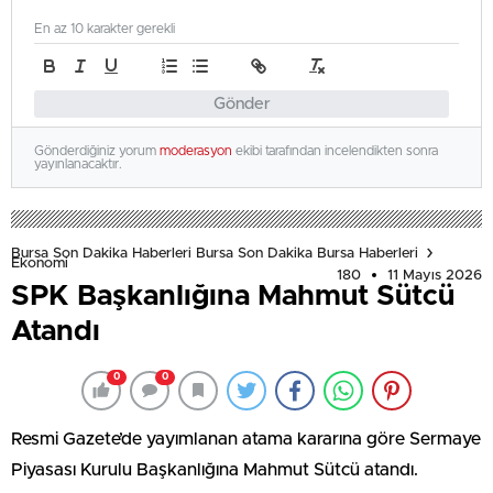
En az 10 karakter gerekli
Gönder
Gönderdiğiniz yorum
moderasyon
ekibi tarafından incelendikten sonra
yayınlanacaktır.
Bursa Son Dakika Haberleri Bursa Son Dakika Bursa Haberleri
Ekonomi
180
11 Mayıs 2026
SPK Başkanlığına Mahmut Sütcü
Atandı
0
0
Resmi Gazete’de yayımlanan atama kararına göre Sermaye
Piyasası Kurulu Başkanlığına Mahmut Sütcü atandı.