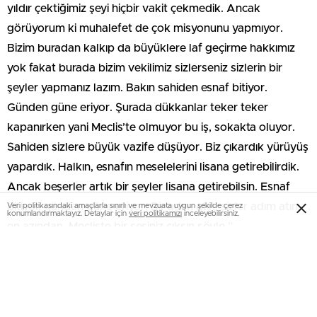
yıldır çektiğimiz şeyi hiçbir vakit çekmedik. Ancak
görüyorum ki muhalefet de çok misyonunu yapmıyor.
Bizim buradan kalkıp da büyüklere laf geçirme hakkımız
yok fakat burada bizim vekilimiz sizlerseniz sizlerin bir
şeyler yapmanız lazım. Bakın sahiden esnaf bitiyor.
Günden güne eriyor. Şurada dükkanlar teker teker
kapanırken yani Meclis’te olmuyor bu iş, sokakta oluyor.
Sahiden sizlere büyük vazife düşüyor. Biz çıkardık yürüyüş
yapardık. Halkın, esnafın meselelerini lisana getirebilirdik.
Ancak beşerler artık bir şeyler lisana getirebilsin. Esnaf
bitiyor, günden güne eriyor. Bir adım atın, sizler adım atın
Veri politikasındaki amaçlarla sınırlı ve mevzuata uygun şekilde çerez
konumlandırmaktayız. Detaylar için
veri politikamızı
inceleyebilirsiniz.
en azından. Mecliste bir sesiniz çıksın şöyle.”
Esnaf zıyaretinin akabinde açıklama yapan ve Isparta’da
vatandaşların yaşadığı ekonomik kahırlara değinen Uzun,
şu sözleri kullandı:
“Biz de Isparta örgütümüzle birlikte burada yaşayan