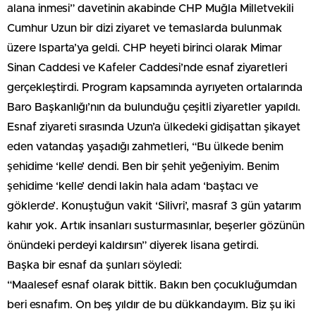
alana inmesi” davetinin akabinde CHP Muğla Milletvekili
Cumhur Uzun bir dizi ziyaret ve temaslarda bulunmak
üzere Isparta’ya geldi. CHP heyeti birinci olarak Mimar
Sinan Caddesi ve Kafeler Caddesi’nde esnaf ziyaretleri
gerçekleştirdi. Program kapsamında ayrıyeten ortalarında
Baro Başkanlığı’nın da bulunduğu çeşitli ziyaretler yapıldı.
Esnaf ziyareti sırasında Uzun’a ülkedeki gidişattan şikayet
eden vatandaş yaşadığı zahmetleri, “Bu ülkede benim
şehidime ‘kelle’ dendi. Ben bir şehit yeğeniyim. Benim
şehidime ‘kelle’ dendi lakin hala adam ‘baştacı ve
göklerde’. Konuştuğun vakit ‘Silivri’, masraf 3 gün yatarım
kahır yok. Artık insanları susturmasınlar, beşerler gözünün
önündeki perdeyi kaldırsın” diyerek lisana getirdi.
Başka bir esnaf da şunları söyledi:
“Maalesef esnaf olarak bittik. Bakın ben çocukluğumdan
beri esnafım. On beş yıldır de bu dükkandayım. Biz şu iki