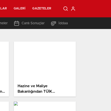
OLAR
GALERI
GAZETELER
neler
Canlı Sonuçlar
İddaa
Hazine ve Maliye
an
Bakanlığından TÜİK
Başkanlığına yapılan atamaya
ait tezlere reaksiyon
Açıklaması