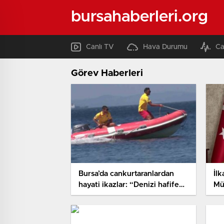
bursahaberleri.org
Canlı TV
Hava Durumu
Ca
Görev Haberleri
Bursa’da cankurtaranlardan
İlk
hayati ikazlar: “Denizi hafife
Mü
almayın”