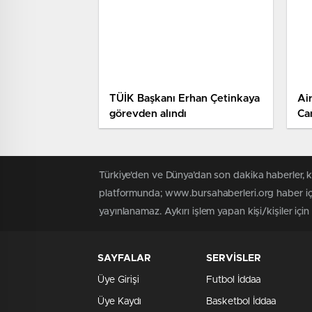
TÜİK Başkanı Erhan Çetinkaya
Air
görevden alındı
Ca
ayr
Türkiye'den ve Dünya’dan son dakika haberler, 
platformunda; www.bursahaberleri.org haber içe
yayınlanamaz. Aykırı işlem yapan kişi/kişiler içi
SAYFALAR
SERVİSLER
Üye Girişi
Futbol İddaa
Üye Kaydı
Basketbol İddaa