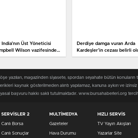
 India’nın Üst Yöneticisi
Derdiye damga vuran Arda
mpbell Wilson vazifesinden
Kardeşler’in cezası belirli o
ıldı
köşe yazıları, magazinden siyasete, spordan seyahate bütün konuların
rikleri kaynak gösterilmeden alıntı yapılamaz, kanuna aykırı ve izins
n yasal başvuru hakkı saklı tutulmaktadır. www.bursahaberleri.org tercih 
SERVİSLER 2
MULTİMEDYA
HIZLI SERVİS
Canlı Borsa
Gazeteler
TV Yayın Akışları
Canlı Sonuçlar
Hava Durumu
Yazarlar Site