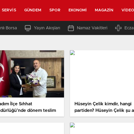
SERVIS
GÜNDEM
SPOR
EKONOMI
MAGAZIN
VIDE
nlı Borsa
Yayın Akışları
Namaz Vakitleri
Ecza
adım İlçe Sıhhat
Hüseyin Çelik kimdir, hangi
dürlüğü’nde dönem teslim
partiden? Hüseyin Çelik şu 
nerede, ne yapıyor?