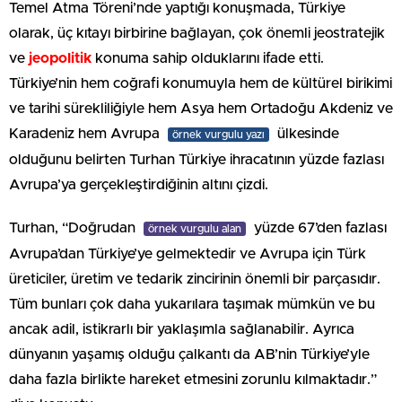
Temel Atma Töreni’nde yaptığı konuşmada, Türkiye
olarak, üç kıtayı birbirine bağlayan, çok önemli jeostratejik
ve
jeopolitik
konuma sahip olduklarını ifade etti.
Türkiye’nin hem coğrafi konumuyla hem de kültürel birikimi
ve tarihi sürekliliğiyle hem Asya hem Ortadoğu Akdeniz ve
Karadeniz hem Avrupa
ülkesinde
örnek vurgulu yazı
olduğunu belirten Turhan Türkiye ihracatının yüzde fazlası
Avrupa’ya gerçekleştirdiğinin altını çizdi.
Turhan, “Doğrudan
yüzde 67’den fazlası
örnek vurgulu alan
Avrupa’dan Türkiye’ye gelmektedir ve Avrupa için Türk
üreticiler, üretim ve tedarik zincirinin önemli bir parçasıdır.
Tüm bunları çok daha yukarılara taşımak mümkün ve bu
ancak adil, istikrarlı bir yaklaşımla sağlanabilir. Ayrıca
dünyanın yaşamış olduğu çalkantı da AB’nin Türkiye’yle
daha fazla birlikte hareket etmesini zorunlu kılmaktadır.”