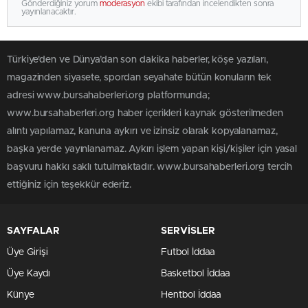
Gönderdiğiniz yorum
moderasyon
ekibi tarafından incelendikten sonra
yayınlanacaktır.
Türkiye'den ve Dünya’dan son dakika haberler, köşe yazıları,
magazinden siyasete, spordan seyahate bütün konuların tek
adresi www.bursahaberleri.org platformunda;
www.bursahaberleri.org haber içerikleri kaynak gösterilmeden
alıntı yapılamaz, kanuna aykırı ve izinsiz olarak kopyalanamaz,
başka yerde yayınlanamaz. Aykırı işlem yapan kişi/kişiler için yasal
başvuru hakkı saklı tutulmaktadır. www.bursahaberleri.org tercih
ettiğiniz için teşekkür ederiz.
SAYFALAR
SERVİSLER
Üye Girişi
Futbol İddaa
Üye Kaydı
Basketbol İddaa
Künye
Hentbol İddaa