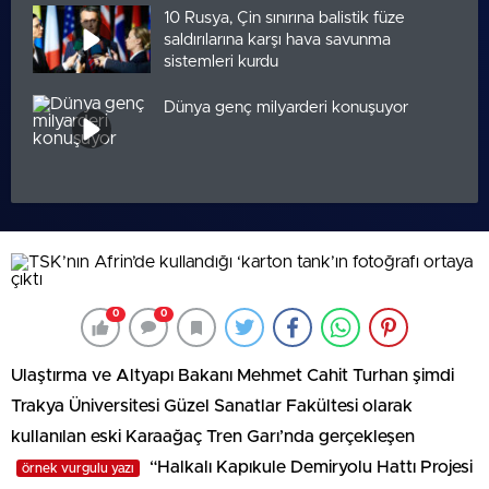
10 Rusya, Çin sınırına balistik füze
saldırılarına karşı hava savunma
sistemleri kurdu
Dünya genç milyarderi konuşuyor
0
0
Ulaştırma ve Altyapı Bakanı Mehmet Cahit Turhan şimdi
Trakya Üniversitesi Güzel Sanatlar Fakültesi olarak
kullanılan eski Karaağaç Tren Garı’nda gerçekleşen
“Halkalı Kapıkule Demiryolu Hattı Projesi
örnek vurgulu yazı