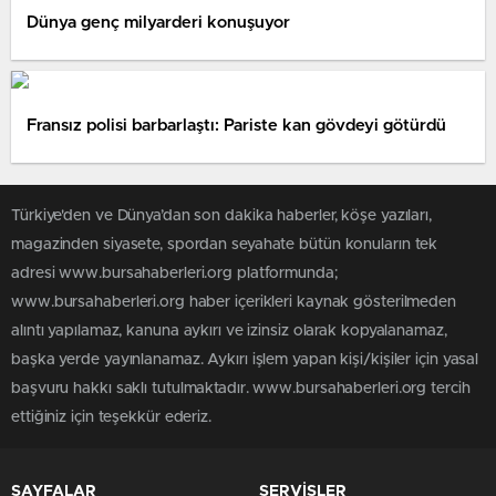
Dünya genç milyarderi konuşuyor
Fransız polisi barbarlaştı: Pariste kan gövdeyi götürdü
Türkiye'den ve Dünya’dan son dakika haberler, köşe yazıları,
magazinden siyasete, spordan seyahate bütün konuların tek
adresi www.bursahaberleri.org platformunda;
www.bursahaberleri.org haber içerikleri kaynak gösterilmeden
alıntı yapılamaz, kanuna aykırı ve izinsiz olarak kopyalanamaz,
başka yerde yayınlanamaz. Aykırı işlem yapan kişi/kişiler için yasal
başvuru hakkı saklı tutulmaktadır. www.bursahaberleri.org tercih
ettiğiniz için teşekkür ederiz.
SAYFALAR
SERVİSLER