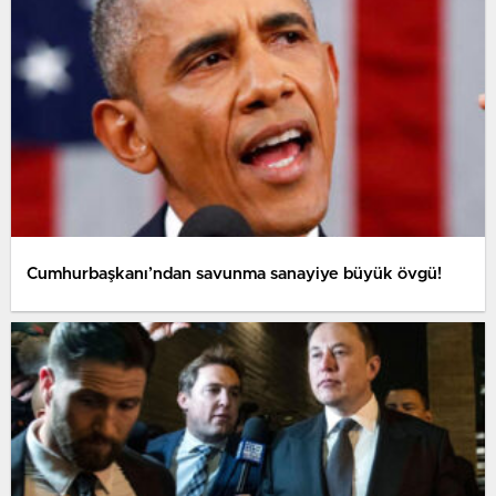
Cumhurbaşkanı’ndan savunma sanayiye büyük övgü!