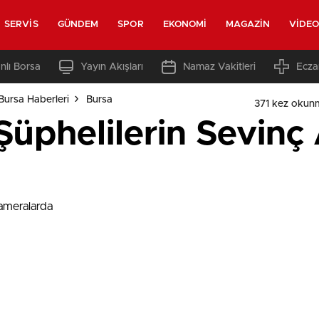
SERVIS
GÜNDEM
SPOR
EKONOMI
MAGAZIN
VIDE
nlı Borsa
Yayın Akışları
Namaz Vakitleri
Ecza
Bursa Haberleri
Bursa
371 kez okun
üphelilerin Sevinç 