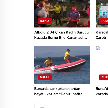
BURSA
BUR
Alkolü 2.34 Çıkan Kadın Sürücü
Karaca
Kazada Burnu Bile Kanamadı,
Çarptı
‘Sanane’ Dedi
BURSA
BUR
Bursa’da cankurtaranlardan
Bursa’d
hayati ikazlar: “Denizi hafife
kazada 
almayın”