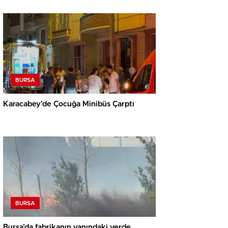
BURSA
Karacabey’de Çocuğa Minibüs Çarptı
BURSA
Bursa’da fabrikanın yanındaki yerde