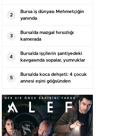
Bursa iş dünyası Mehmetçiğin
2
yanında
Bursa’da mazgal hırsızlığı
3
kamerada
Bursa’da işçilerin şantiyedeki
4
kavgasında sopalar, yumruklar
havada uçuştu
Bursa’da koca dehşeti: 4 çocuk
5
annesi eşini göğsünden
bıçaklayarak öldürdü