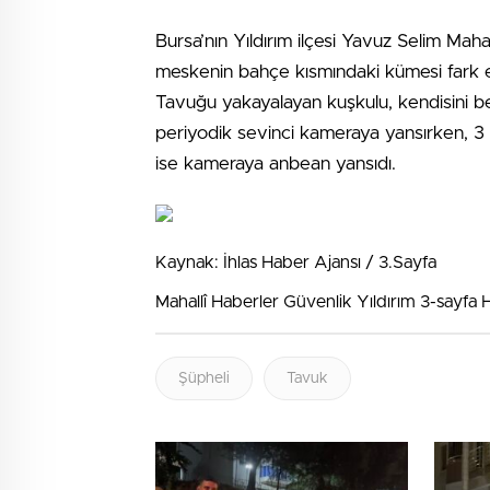
Bursa’nın Yıldırım ilçesi Yavuz Selim Mah
meskenin bahçe kısmındaki kümesi fark ett
Tavuğu yakayalayan kuşkulu, kendisini be
periyodik sevinci kameraya yansırken, 3 kiş
ise kameraya anbean yansıdı.
Kaynak: İhlas Haber Ajansı / 3.Sayfa
Mahallî Haberler Güvenlik Yıldırım 3-sayfa
Şüpheli
Tavuk