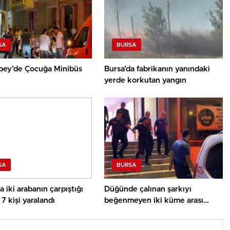
SA
BURSA
bey’de Çocuğa Minibüs
Bursa’da fabrikanın yanındaki
yerde korkutan yangın
SA
BURSA
a iki arabanın çarpıştığı
Düğünde çalınan şarkıyı
7 kişi yaralandı
beğenmeyen iki küme arası
bıçaklı arbede: 3 yaralı