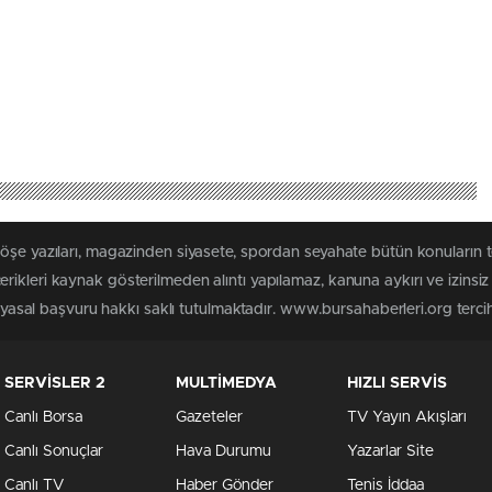
köşe yazıları, magazinden siyasete, spordan seyahate bütün konuların
rikleri kaynak gösterilmeden alıntı yapılamaz, kanuna aykırı ve izins
n yasal başvuru hakkı saklı tutulmaktadır. www.bursahaberleri.org tercih 
SERVİSLER 2
MULTİMEDYA
HIZLI SERVİS
Canlı Borsa
Gazeteler
TV Yayın Akışları
Canlı Sonuçlar
Hava Durumu
Yazarlar Site
Canlı TV
Haber Gönder
Tenis İddaa