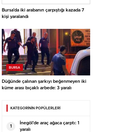
Bursa’da iki arabanın çarpıştığı kazada 7
kişi yaralandı
BURSA
Düğünde çalınan şarkıyı beğenmeyen iki
küme arası bıçaklı arbede: 3 yaralı
KATEGORİNİN POPÜLERLERİ
İnegöl’de araç ağaca çarptı: 1
1
yaralı