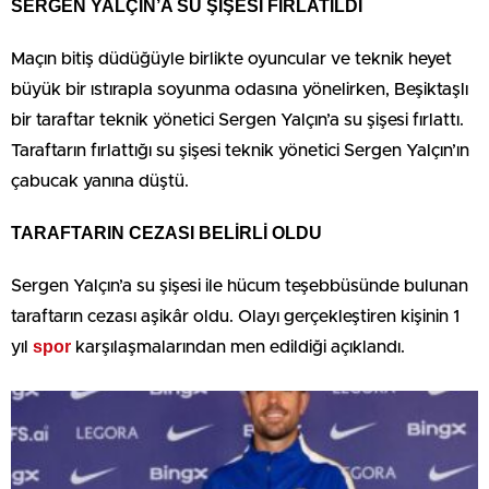
SERGEN YALÇIN’A SU ŞİŞESİ FIRLATILDI
Maçın bitiş düdüğüyle birlikte oyuncular ve teknik heyet
büyük bir ıstırapla soyunma odasına yönelirken, Beşiktaşlı
bir taraftar teknik yönetici Sergen Yalçın’a su şişesi fırlattı.
Taraftarın fırlattığı su şişesi teknik yönetici Sergen Yalçın’ın
çabucak yanına düştü.
TARAFTARIN CEZASI BELİRLİ OLDU
Sergen Yalçın’a su şişesi ile hücum teşebbüsünde bulunan
taraftarın cezası aşikâr oldu. Olayı gerçekleştiren kişinin 1
spor
yıl
karşılaşmalarından men edildiği açıklandı.