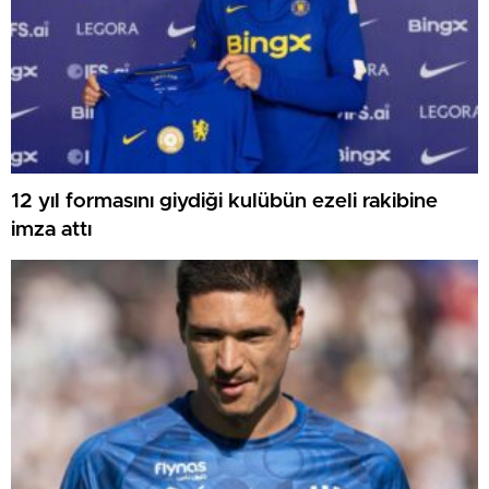
12 yıl formasını giydiği kulübün ezeli rakibine
imza attı