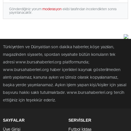
Gönderdiğiniz yorum
moderasyon
ekibi tarafından incelendikten sonra
yayınlanacaktır.
Türkiye'den ve Dünya’dan son dakika haberler, köşe yazıları,
magazinden siyasete, spordan seyahate bütün konuların tek
adresi www.bursahaberleri.org platformunda;
www.bursahaberleri.org haber içerikleri kaynak gösterilmeden
alıntı yapılamaz, kanuna aykırı ve izinsiz olarak kopyalanamaz,
başka yerde yayınlanamaz. Aykırı işlem yapan kişi/kişiler için yasal
başvuru hakkı saklı tutulmaktadır. www.bursahaberleri.org tercih
ettiğiniz için teşekkür ederiz.
SAYFALAR
SERVİSLER
Üye Girişi
Futbol İddaa