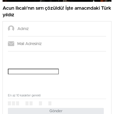
Acun Ilıcalı’nın sırrı çözüldü! İşte amacındaki Türk
yıldız
En az 10 karakter gerekli
Gönder