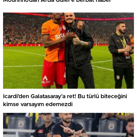
Mourinho’dan Arda Güler’e berbat haber
Icardi’den Galatasaray’a ret! Bu türlü biteceğini
kimse varsayım edemezdi