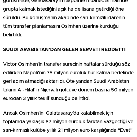
görüşmede, Galatasaray’ın Napoli ile muahedesi halinde
grupta kalmak istediğini açık halde lisana getirdiği öne
sürüldü. Bu konuşmanın akabinde sarı-kırmızılı idarenin
tüm transfer planlamasını Osimhen üzerine kurduğu
belirtildi.
SUUDİ ARABİSTAN’DAN GELEN SERVETİ REDDETTİ
Victor Osimhen’in transfer sürecinin haftalar sürdüğü söz
edilirken Napoli’nin 75 milyon euroluk hür kalma bedelinde
geri adım atmadığı aktarıldı. Öte yandan Suudi Arabistan
takımı Al-Hilal’in Nijeryalı golcüye dönem başına 50 milyon
eurodan 3 yıllık teklif sunduğu belirtildi.
Ancak Osimhen’in, Galatasaray’da kalabilmek için
toplamda yaklaşık 87 milyon euroluk farktan vazgeçtiği ve
sarı-kırmızılı kulübe yıllık 21 milyon euro karşılığında “Evet”