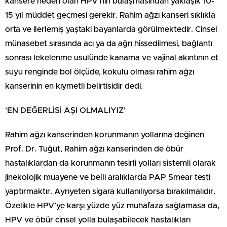
kansere neden olan HPV’nin bulaşmasından yaklaşık 10-
15 yıl müddet geçmesi gerekir. Rahim ağzı kanseri sıklıkla
orta ve ilerlemiş yaştaki bayanlarda görülmektedir. Cinsel
münasebet sırasında acı ya da ağrı hissedilmesi, bağlantı
sonrası lekelenme usulünde kanama ve vajinal akıntının et
suyu renginde bol ölçüde, kokulu olması rahim ağzı
kanserinin en kıymetli belirtisidir dedi.
‘EN DEĞERLİSİ AŞI OLMALIYIZ’
Rahim ağzı kanserinden korunmanın yollarına değinen
Prof. Dr. Tuğut, Rahim ağzı kanserinden de öbür
hastalıklardan da korunmanın tesirli yolları sistemli olarak
jinekolojik muayene ve belli aralıklarda PAP Smear testi
yaptırmaktır. Ayrıyeten sigara kullanılıyorsa bırakılmalıdır.
Özelikle HPV’ye karşı yüzde yüz muhafaza sağlamasa da,
HPV ve öbür cinsel yolla bulaşabilecek hastalıkları