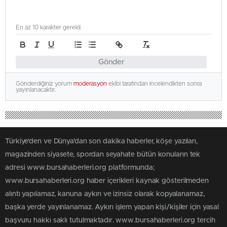
En az 10 karakter gerekli
Gönder
Gönderdiğiniz yorum
moderasyon
ekibi tarafından incelendikten sonra
yayınlanacaktır.
Türkiye'den ve Dünya’dan son dakika haberler, köşe yazıları,
magazinden siyasete, spordan seyahate bütün konuların tek
adresi www.bursahaberleri.org platformunda;
www.bursahaberleri.org haber içerikleri kaynak gösterilmeden
alıntı yapılamaz, kanuna aykırı ve izinsiz olarak kopyalanamaz,
başka yerde yayınlanamaz. Aykırı işlem yapan kişi/kişiler için yasal
başvuru hakkı saklı tutulmaktadır. www.bursahaberleri.org tercih