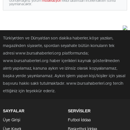
Gönderdiğiniz yorum
moderasyon
ekibi tarafından incelendikten sonra
yayınlanacaktır.
Türkiye'den ve Dünya’dan son dakika haberler, köşe yazıları,
magazinden siyasete, spordan seyahate bütün konuların tek
adresi www.bursahaberleri.org platformunda;
www.bursahaberleri.org haber içerikleri kaynak gösterilmeden
alıntı yapılamaz, kanuna aykırı ve izinsiz olarak kopyalanamaz,
başka yerde yayınlanamaz. Aykırı işlem yapan kişi/kişiler için yasal
başvuru hakkı saklı tutulmaktadır. www.bursahaberleri.org tercih
ettiğiniz için teşekkür ederiz.
SAYFALAR
SERVİSLER
Üye Girişi
Futbol İddaa
Üye Kaydı
Basketbol İddaa