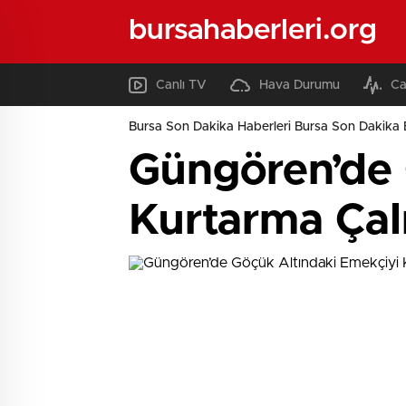
bursahaberleri.org
Canlı TV
Hava Durumu
Ca
Bursa Son Dakika Haberleri Bursa Son Dakika 
Güngören’de 
Kurtarma Çalı