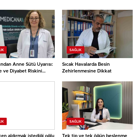
IK
SAĞLIK
ndan Anne Sütü Uyarısı:
Sıcak Havalarda Besin
 ve Diyabet Riskini
Zehirlenmesine Dikkat
or
IK
SAĞLIK
en aldırmak istediği oğlu
Tek tip ve tek öğün beslenme