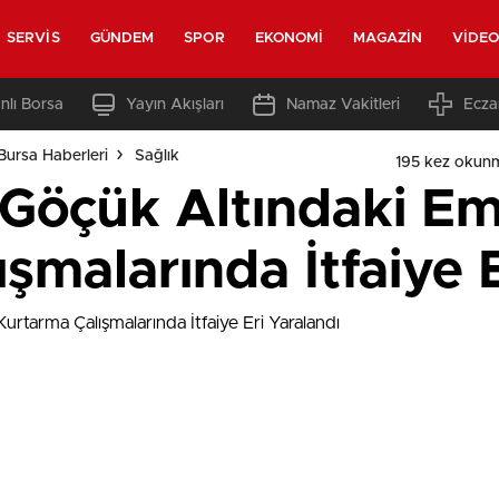
SERVIS
GÜNDEM
SPOR
EKONOMI
MAGAZIN
VIDE
nlı Borsa
Yayın Akışları
Namaz Vakitleri
Ecza
Bursa Haberleri
Sağlık
195 kez okun
Göçük Altındaki Em
şmalarında İtfaiye E