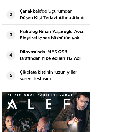
Geçti
Çanakkale’de Uçurumdan
2
Düşen Kişi Tedavi Altına Alındı
Psikolog Nihan Yaşaroğlu Avcı:
3
Eleştirel iç ses büsbütün yok
edilemez
Dilovası’nda İMES OSB
4
tarafından hibe edilen 112 Acil
Sıhhat Hizmetleri İstasyonu
açıldı
Çikolata kistinin ‘uzun yıllar
5
süren’ teşhisini
hızlandırabilecek buluş