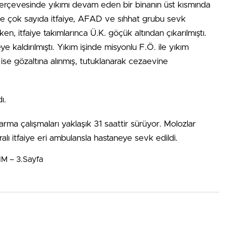
erçevesinde yıkımı devam eden bir binanın üst kısmında
e çok sayıda itfaiye, AFAD ve sıhhat grubu sevk
ken, itfaiye takımlarınca Ü.K. göçük altından çıkarılmıştı.
e kaldırılmıştı. Yıkım işinde misyonlu F.Ö. ile yıkım
. ise gözaltına alınmış, tutuklanarak cezaevine
ı.
ma çalışmaları yaklaşık 31 saattir sürüyor. Molozlar
Yaralı itfaiye eri ambulansla hastaneye sevk edildi.
IM – 3.Sayfa