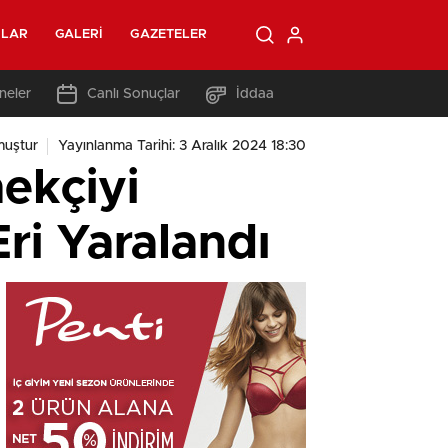
OLAR
GALERI
GAZETELER
neler
Canlı Sonuçlar
İddaa
muştur
Yayınlanma Tarihi: 3 Aralık 2024 18:30
ekçiyi
ri Yaralandı