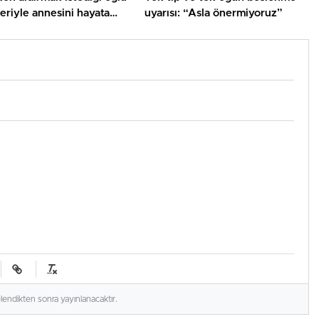
eriyle annesini hayata
uyarısı: “Asla önermiyoruz”
elendikten sonra yayınlanacaktır.