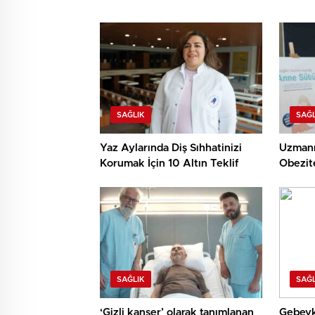
SAĞLIK
SAĞL
Yaz Aylarında Diş Sıhhatinizi
Uzmanı
Korumak İçin 10 Altın Teklif
Obezite
Azaltıy
SAĞLIK
SAĞL
‘Gizli kanser’ olarak tanımlanan
Gebeyk