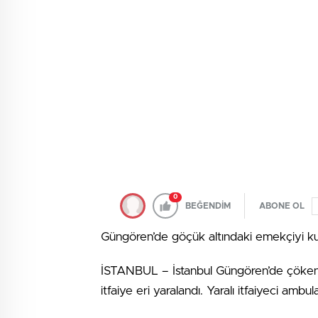
0
BEĞENDİM
ABONE OL
Güngören’de göçük altındaki emekçiyi kurt
İSTANBUL – İstanbul Güngören’de çöken bi
itfaiye eri yaralandı. Yaralı itfaiyeci ambul