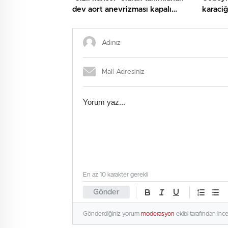
dev aort anevrizması kapalı
karaciğ
teknikle tedavi edildi
bağladı
En az 10 karakter gerekli
Gönder
Gönderdiğiniz yorum
moderasyon
ekibi tarafından inc