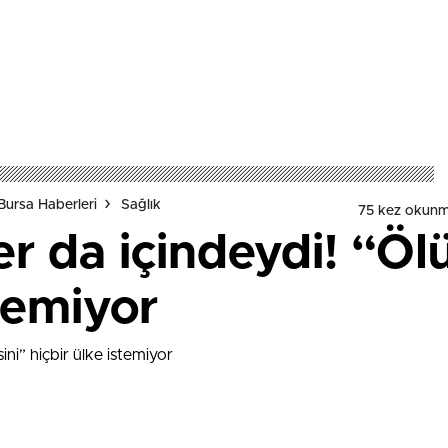
Bursa Haberleri
Sağlık
75 kez okunm
r da içindeydi! “Öl
stemiyor