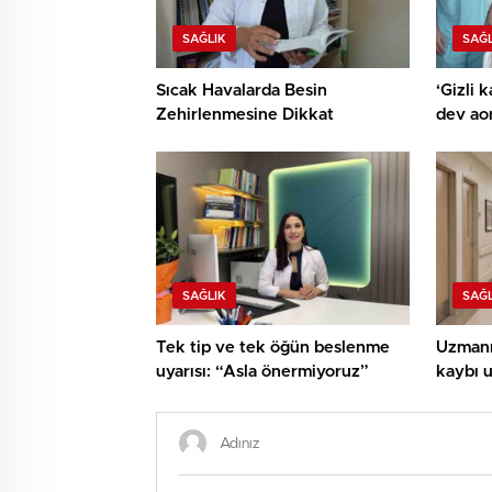
SAĞLIK
SAĞL
Sıcak Havalarda Besin
‘Gizli 
Zehirlenmesine Dikkat
dev aor
teknikl
SAĞLIK
SAĞL
Tek tip ve tek öğün beslenme
Uzmanın
uyarısı: “Asla önermiyoruz”
kaybı u