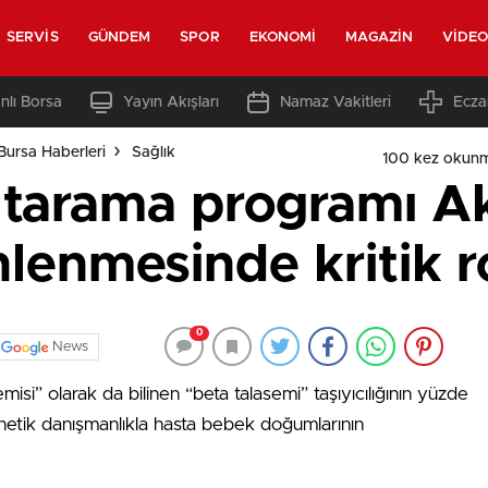
SERVIS
GÜNDEM
SPOR
EKONOMI
MAGAZIN
VIDE
nlı Borsa
Yayın Akışları
Namaz Vakitleri
Ecza
Bursa Haberleri
Sağlık
100 kez okunm
i tarama programı A
lenmesinde kritik r
0
News
isi” olarak da bilinen “beta talasemi” taşıyıcılığının yüzde
enetik danışmanlıkla hasta bebek doğumlarının