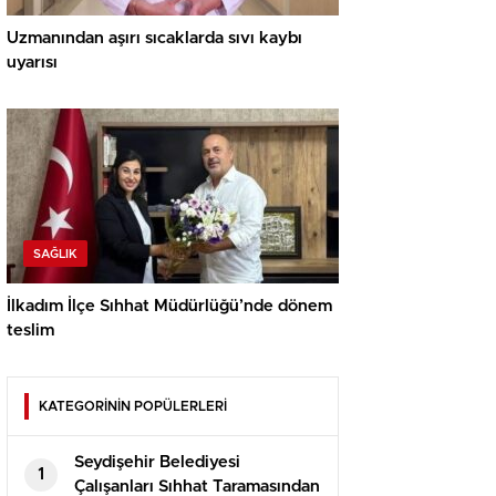
Uzmanından aşırı sıcaklarda sıvı kaybı
uyarısı
SAĞLIK
İlkadım İlçe Sıhhat Müdürlüğü’nde dönem
teslim
KATEGORİNİN POPÜLERLERİ
Seydişehir Belediyesi
1
Çalışanları Sıhhat Taramasından