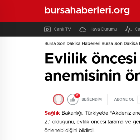
bursahaberleri.org
Canlı TV
Hava Durumu
Ca
Bursa Son Dakika Haberleri Bursa Son Dakika 
Evlilik önces
anemisinin ön
0
BEĞENDİM
ABONE OL
Sağlık
Bakanlığı, Türkiye’de “Akdeniz anem
2,1 olduğunu, evlilik öncesi tarama ve g
önlenebildiğini bildirdi.