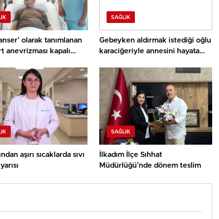
IK
SAĞLIK
kanser’ olarak tanımlanan
Gebeyken aldırmak istediği oğlu
t anevrizması kapalı
karaciğeriyle annesini hayata
e tedavi edildi
bağladı
IK
SAĞLIK
dan aşırı sıcaklarda sıvı
İlkadım İlçe Sıhhat
yarısı
Müdürlüğü’nde dönem teslim