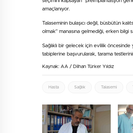
seçimini kapsayan “preimplantasyon geneti
amaçlanıyor.
Talaseminin bulaşıcı değil, büsbütün kalıts
olmak” manasına gelmediği, erken bilgi sah
Sağlıklı bir gelecek için evlilik öncesind
tabiplerine başvurularak, tarama testlerini
Kaynak: AA / Dilhan Türker Yıldız
Hasta
Sağlık
Talasemi