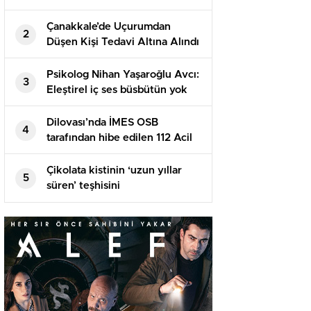
Geçti
Çanakkale’de Uçurumdan
2
Düşen Kişi Tedavi Altına Alındı
Psikolog Nihan Yaşaroğlu Avcı:
3
Eleştirel iç ses büsbütün yok
edilemez
Dilovası’nda İMES OSB
4
tarafından hibe edilen 112 Acil
Sıhhat Hizmetleri İstasyonu
açıldı
Çikolata kistinin ‘uzun yıllar
5
süren’ teşhisini
hızlandırabilecek buluş