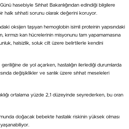
ünü hasebiyle Sıhhat Bakanlığından edindiği bilgilere
bir halk sıhhati sorunu olarak değerini koruyor.
andaki oksijen taşıyan hemoglobin isimli proteinin yapısındaki
m, kırmızı kan hücrelerinin misyonunu tam yapamamasına
k, halsizlik, soluk cilt üzere belirtilerle kendini
riliğine de yol açarken, hastalığın ilerlediği durumlarda
nda değişiklikler ve sarılık üzere sıhhat meseleleri
 sıklığı ortalama yüzde 2,1 düzeyinde seyrederken, bu oran
rumunda doğacak bebekte hastalık riskinin yüksek olması
yaşanabiliyor.