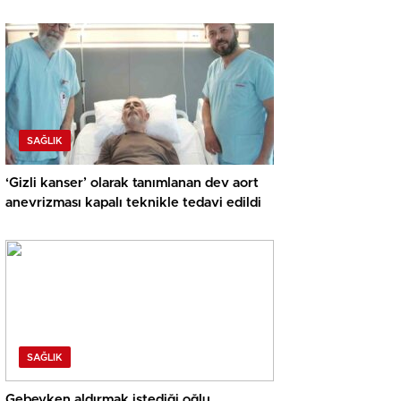
SAĞLIK
‘Gizli kanser’ olarak tanımlanan dev aort
anevrizması kapalı teknikle tedavi edildi
SAĞLIK
Gebeyken aldırmak istediği oğlu