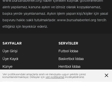
www.bursahaberleri.org haber içerikleri kaynak gösterilmeden
alıntı yapılamaz, kanuna aykırı ve izinsiz olarak kopyalanamaz,
başka yerde yayınlanamaz. Aykırı işlem yapan kişi/kişiler için yasal
başvuru hakkı saklı tutulmaktadır. www.bursahaberleri.org tercih
ettiğiniz için teşekkür ederiz.
SAYFALAR
SERVİSLER
Üye Girişi
Futbol İddaa
Üye Kaydı
Basketbol İddaa
Künye
Hentbol İddaa
Hakkımızda
Bilardo İddaa
Veri politikasındaki amaçlarla sınırlı ve mevzuata uygun şekilde çerez
konumlandırmaktayız. Detaylar için
veri politikamızı
inceleyebilirsiniz.
İletişim
Voleybol İddaa
SERVİSLER 2
MULTİMEDYA
Canlı Borsa
Gazeteler
Canlı Sonuçlar
Hava Durumu