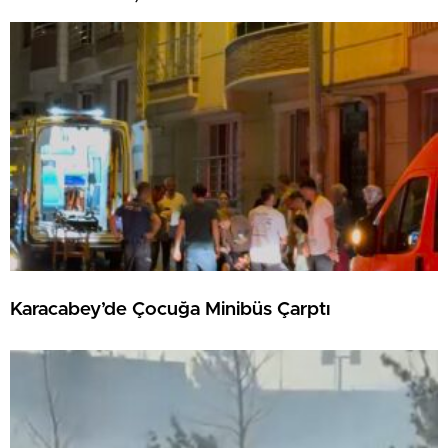
Karacabey’de Çocuğa Minibüs Çarptı