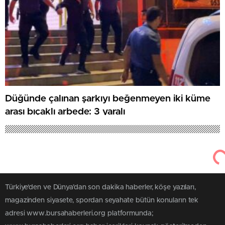
Düğünde çalınan şarkıyı beğenmeyen iki küme
arası bıçaklı arbede: 3 yaralı
Türkiye'den ve Dünya’dan son dakika haberler, köşe yazıları,
magazinden siyasete, spordan seyahate bütün konuların tek
adresi www.bursahaberleri.org platformunda;