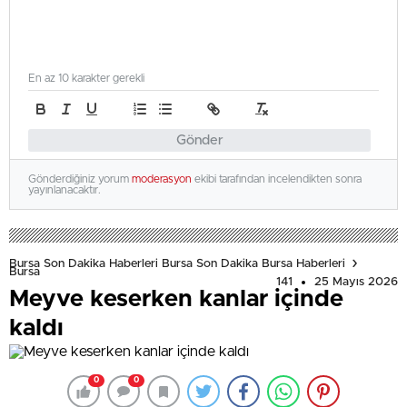
En az 10 karakter gerekli
Gönder
Gönderdiğiniz yorum
moderasyon
ekibi tarafından incelendikten sonra
yayınlanacaktır.
Bursa Son Dakika Haberleri Bursa Son Dakika Bursa Haberleri
Bursa
141
25 Mayıs 2026
Meyve keserken kanlar içinde
kaldı
0
0