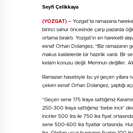
Seyfi Çelikkaya
(YOZGAT) –
Yozgat’ta ramazana hareketli
birinci sahur öncesinde çarşı pazarda öğle
ortama bıraktı. Yozgat’ın en hareketli al
esnaf Orhan Dolangez, “Biz ramazanın gel
makus kaidelerde bir hazırlık vardı. Bir se
kelam konusu değil. Memnun değiller. Al
Ramazan hasebiyle bu yıl geçen yıllara n
çeken esnaf Orhan Dolangez, yaptığı açı
“Geçen sene 175 liraya sattığımız Kara
250-300 liraya sattığımız ‘bebe incir’ ded
incirler 500 lira ile 750 lira fiyat ortas
sene 500-600 lira fiyatlar ortasında. Hu
lira. Olağan ucuz hurmanın fiyatını 100 li