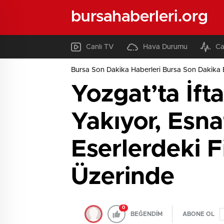
bursahaberleri.org
Canlı TV
Hava Durumu
Ca
Bursa Son Dakika Haberleri Bursa Son Dakika 
Yozgat’ta İft
Yakıyor, Esna
Eserlerdeki F
Üzerinde
0
BEĞENDİM
ABONE OL