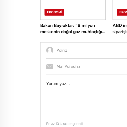
EKONOMI
EKO
Bakan Bayraktar: “8 milyon
ABD im
meskenin doğal gaz muhtaçlığı
sipariş
Sakarya Gaz Alanımızdan
azaldı
sağlanacak”
En az 10 karakter gerekli