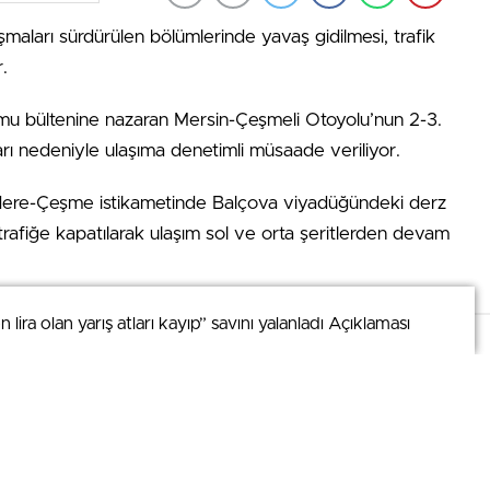
ışmaları sürdürülen bölümlerinde yavaş gidilmesi, trafik
.
mu bültenine nazaran Mersin-Çeşmeli Otoyolu’nun 2-3.
arı nedeniyle ulaşıma denetimli müsaade veriliyor.
ıdere-Çeşme istikametinde Balçova viyadüğündeki derz
trafiğe kapatılarak ulaşım sol ve orta şeritlerden devam
İstasyonu’nu Özgür Geçiş Sistemi’ne dönüştürme
ira olan yarış atları kayıp” savını yalanladı Açıklaması
ira olan yarış atları kayıp” savını yalanladı Açıklaması
. Detaylar için
veri politikamızı
inceleyebilirsiniz.
nden otoyola giriş ve çıkışlar servis yollarından denetimli
lerindeki imal çalışmaları nedeniyle Kırıkkale-Ankara
ulaşım sol şeritten denetimli gerçekleştiriliyor.