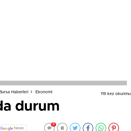
Bursa Haberleri
Ekonomi
119 kez okunmu
nda durum
0
News