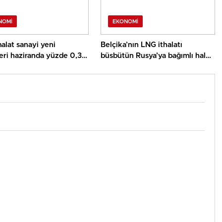
NOMI
EKONOMI
alat sanayi yeni
Belçika’nın LNG ithalatı
leri haziranda yüzde 0,3
büsbütün Rusya’ya bağımlı hale
geldi