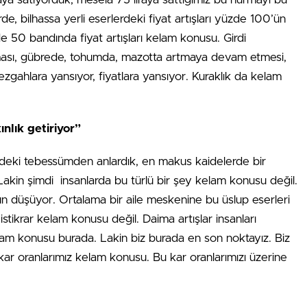
de, bilhassa yerli eserlerdeki fiyat artışları yüzde 100’ün
e 50 bandında fiyat artışları kelam konusu. Girdi
laması, gübrede, tohumda, mazotta artmaya devam etmesi,
tezgahlara yansıyor, fiyatlara yansıyor. Kuraklık da kelam
ınlık getiriyor”
indeki tebessümden anlardık, en makus kaidelerde bir
. Lakin şimdi insanlarda bu türlü bir şey kelam konusu değil.
gün düşüyor. Ortalama bir aile meskenine bu üslup eserleri
stikrar kelam konusu değil. Daima artışlar insanları
kelam konusu burada. Lakin biz burada en son noktayız. Biz
 kar oranlarımız kelam konusu. Bu kar oranlarımızı üzerine