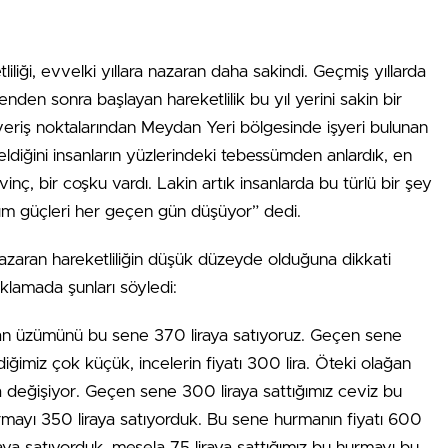
liği, evvelki yıllara nazaran daha sakindi. Geçmiş yıllarda
nden sonra başlayan hareketlilik bu yıl yerini sakin bir
ışveriş noktalarından Meydan Yeri bölgesinde işyeri bulunan
diğini insanların yüzlerindeki tebessümden anlardık, en
vinç, bir coşku vardı. Lakin artık insanlarda bu türlü bir şey
ım güçleri her geçen gün düşüyor” dedi.
azaran hareketliliğin düşük düzeyde olduğuna dikkati
klamada şunları söyledi:
man üzümünü bu sene 370 liraya satıyoruz. Geçen sene
iğimiz çok küçük, incelerin fiyatı 300 lira. Öteki olağan
ında değişiyor. Geçen sene 300 liraya sattığımız ceviz bu
rmayı 350 liraya satıyorduk. Bu sene hurmanın fiyatı 600
raya satıyorduk, mesela 75 liraya sattığımız bu hurmayı bu