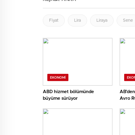
Fiyat
Lira
Liraya
Sene
EKONOMI
EKO
ABD hizmet bölümünde
AB’den 
büyüme sürüyor
Avro Ru