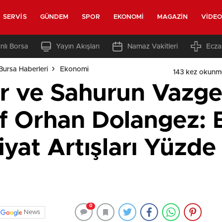
SERVIS
GÜNDEM
SPOR
EKONOMI
MAGAZIN
VIDE
nlı Borsa
Yayın Akışları
Namaz Vakitleri
Ecza
Bursa Haberleri
Ekonomi
143 kez okunm
ar ve Sahurun Vazge
f Orhan Dolangez: B
iyat Artışları Yüzd
0
News