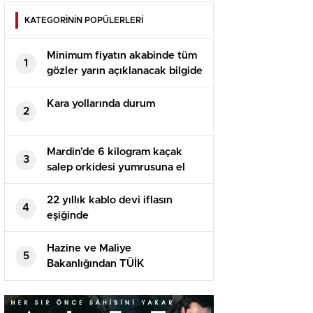
KATEGORİNİN POPÜLERLERİ
Minimum fiyatın akabinde tüm
1
gözler yarın açıklanacak bilgide
Kara yollarında durum
2
Mardin’de 6 kilogram kaçak
3
salep orkidesi yumrusuna el
konuldu
22 yıllık kablo devi iflasın
4
eşiğinde
Hazine ve Maliye
5
Bakanlığından TÜİK
Başkanlığına yapılan atamaya
ait tezlere reaksiyon
Açıklaması