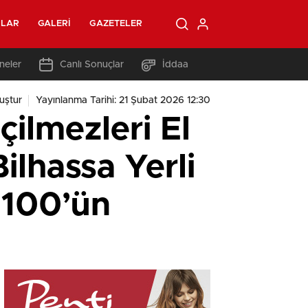
OLAR
GALERI
GAZETELER
neler
Canlı Sonuçlar
İddaa
uştur
Yayınlanma Tarihi: 21 Şubat 2026 12:30
çilmezleri El
ilhassa Yerli
e 100’ün