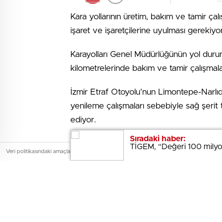
Kara yollarının üretim, bakım ve tamir çal
işaret ve işaretçilerine uyulması gerekiyor
Karayolları Genel Müdürlüğünün yol duru
kilometrelerinde bakım ve tamir çalışmal
İzmir Etraf Otoyolu’nun Limontepe-Narl
yenileme çalışmaları sebebiyle sağ şerit 
ediyor.
Sıradaki haber:
Sıradaki haber:
TEM Otoyolu’nun Kandıra Fiyat Toplama 
TİGEM, “Değeri 100 milyon l
TİGEM, “Değeri 100 milyon l
Veri politikasındaki amaçlarla sınırlı ve mevzuata uygun şekilde çerez konumlandırmaktayız
çalışmaları münasebetiyle Kandıra gişeleri
yapılıyor.
Ankara-Kırıkkale yolunun 15-16. kilometre
istikametinde iki şerit trafiğe kapatılarak 