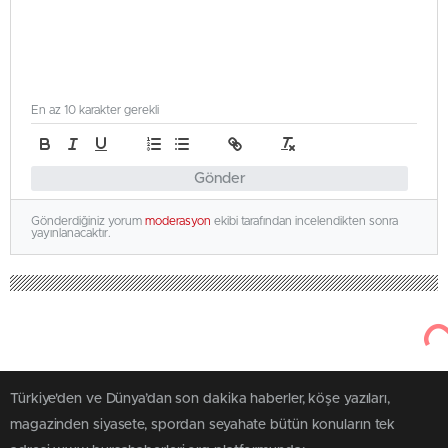
En az 10 karakter gerekli
Gönder
Gönderdiğiniz yorum
moderasyon
ekibi tarafından incelendikten sonra
yayınlanacaktır.
Türkiye'den ve Dünya’dan son dakika haberler, köşe yazıları,
magazinden siyasete, spordan seyahate bütün konuların tek