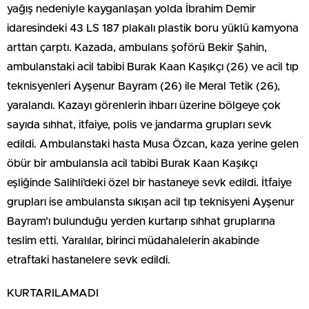
yağış nedeniyle kayganlaşan yolda İbrahim Demir
idaresindeki 43 LS 187 plakalı plastik boru yüklü kamyona
arttan çarptı. Kazada, ambulans şoförü Bekir Şahin,
ambulanstaki acil tabibi Burak Kaan Kaşıkçı (26) ve acil tıp
teknisyenleri Ayşenur Bayram (26) ile Meral Tetik (26),
yaralandı. Kazayı görenlerin ihbarı üzerine bölgeye çok
sayıda sıhhat, itfaiye, polis ve jandarma grupları sevk
edildi. Ambulanstaki hasta Musa Özcan, kaza yerine gelen
öbür bir ambulansla acil tabibi Burak Kaan Kaşıkçı
eşliğinde Salihli’deki özel bir hastaneye sevk edildi. İtfaiye
grupları ise ambulansta sıkışan acil tıp teknisyeni Ayşenur
Bayram’ı bulunduğu yerden kurtarıp sıhhat gruplarına
teslim etti. Yaralılar, birinci müdahalelerin akabinde
etraftaki hastanelere sevk edildi.
KURTARILAMADI