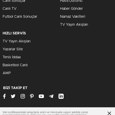
Canlı Sonuçlar
Hava Durumu
Canlı TV
Haber Gönder
Futbol Canlı Sonuçlar
Namaz Vakitleri
TV Yayın Akışları
HIZLI SERVİS
TV Yayın Akışları
Yazarlar Site
Tenis İddaa
Basketbol Canlı
AMP
BİZİ TAKİP ET
Veri politikasındaki amaçlarla sınırlı ve mevzuata uygun şekilde çerez
www.bursahaberleri.org