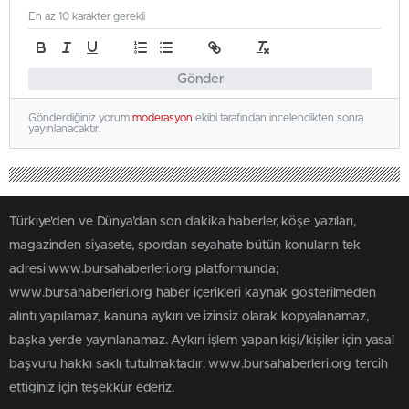
En az 10 karakter gerekli
Gönder
Gönderdiğiniz yorum
moderasyon
ekibi tarafından incelendikten sonra
yayınlanacaktır.
Türkiye'den ve Dünya’dan son dakika haberler, köşe yazıları,
magazinden siyasete, spordan seyahate bütün konuların tek
adresi www.bursahaberleri.org platformunda;
www.bursahaberleri.org haber içerikleri kaynak gösterilmeden
alıntı yapılamaz, kanuna aykırı ve izinsiz olarak kopyalanamaz,
başka yerde yayınlanamaz. Aykırı işlem yapan kişi/kişiler için yasal
başvuru hakkı saklı tutulmaktadır. www.bursahaberleri.org tercih
ettiğiniz için teşekkür ederiz.