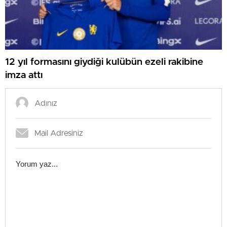
12 yıl formasını giydiği kulübün ezeli rakibine
imza attı