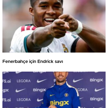
Fenerbahçe için Endrick savı