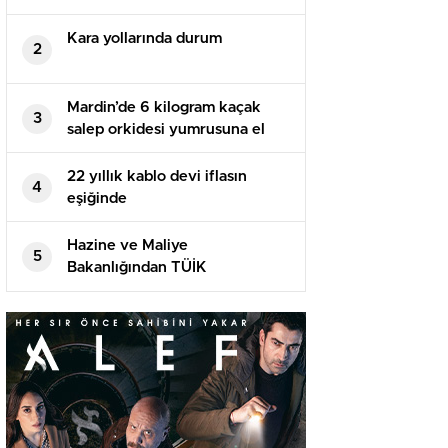
Kara yollarında durum
2
Mardin’de 6 kilogram kaçak
3
salep orkidesi yumrusuna el
konuldu
22 yıllık kablo devi iflasın
4
eşiğinde
Hazine ve Maliye
5
Bakanlığından TÜİK
Başkanlığına yapılan atamaya
ait tezlere reaksiyon
Açıklaması