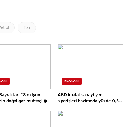
Petrol
Ton
NOMI
EKONOMI
Bayraktar: “8 milyon
ABD imalat sanayi yeni
in doğal gaz muhtaçlığı
siparişleri haziranda yüzde 0,3
a Gaz Alanımızdan
azaldı
acak”