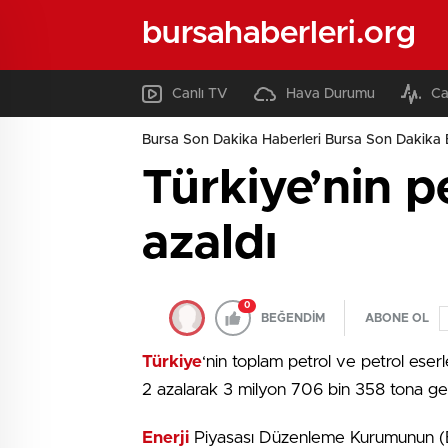
bursahaberleri.org
Canlı TV
Hava Durumu
Ca
Bursa Son Dakika Haberleri Bursa Son Dakika 
Türkiye’nin p
azaldı
0
BEĞENDİM
ABONE OL
Türkiye
‘nin toplam petrol ve petrol eserl
2 azalarak 3 milyon 706 bin 358 tona ger
Enerji
Piyasası Düzenleme Kurumunun (E