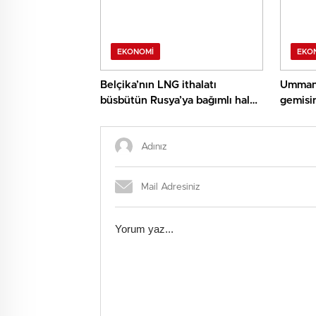
EKONOMI
EKO
Belçika’nın LNG ithalatı
Umman 
büsbütün Rusya’ya bağımlı hale
gemisi
geldi