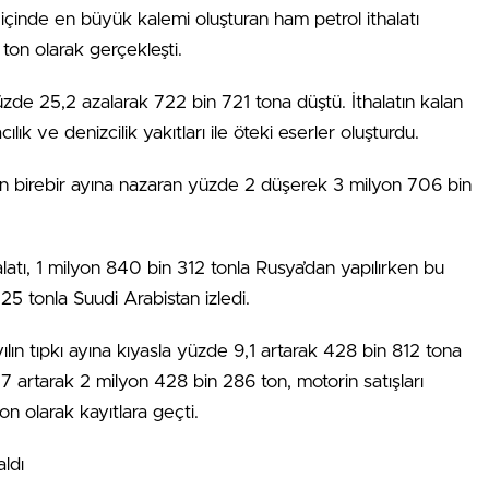
ı içinde en büyük kalemi oluşturan ham petrol ithalatı
ton olarak gerçekleşti.
yüzde 25,2 azalarak 722 bin 721 tona düştü. İthalatın kalan
cılık ve denizcilik yakıtları ile öteki eserler oluşturdu.
ın birebir ayına nazaran yüzde 2 düşerek 3 milyon 706 bin
alatı, 1 milyon 840 bin 312 tonla Rusya’dan yapılırken bu
25 tonla Suudi Arabistan izledi.
yılın tıpkı ayına kıyasla yüzde 9,1 artarak 428 bin 812 tona
0,7 artarak 2 milyon 428 bin 286 ton, motorin satışları
n olarak kayıtlara geçti.
ldı