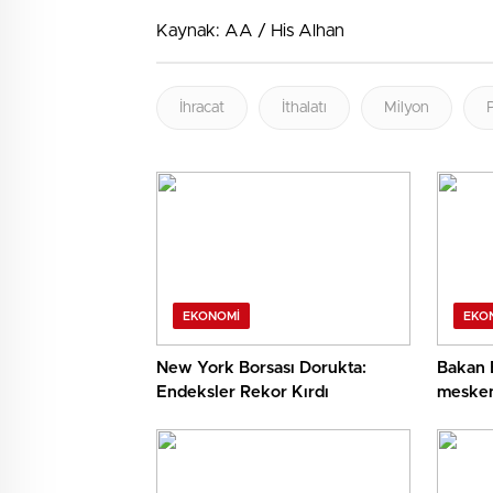
Kaynak: AA / His Alhan
İhracat
İthalatı
Milyon
EKONOMI
EKO
New York Borsası Dorukta:
Bakan 
Endeksler Rekor Kırdı
mesken
Sakary
sağlan