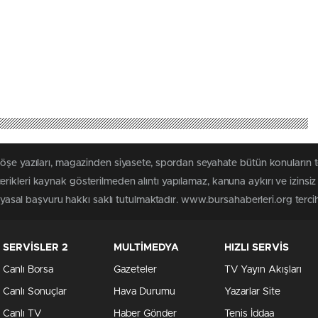
köşe yazıları, magazinden siyasete, spordan seyahate bütün konuların
rikleri kaynak gösterilmeden alıntı yapılamaz, kanuna aykırı ve izins
n yasal başvuru hakkı saklı tutulmaktadır. www.bursahaberleri.org tercih 
SERVİSLER 2
MULTİMEDYA
HIZLI SERVİS
Canlı Borsa
Gazeteler
TV Yayın Akışları
Canlı Sonuçlar
Hava Durumu
Yazarlar Site
Canlı TV
Haber Gönder
Tenis İddaa