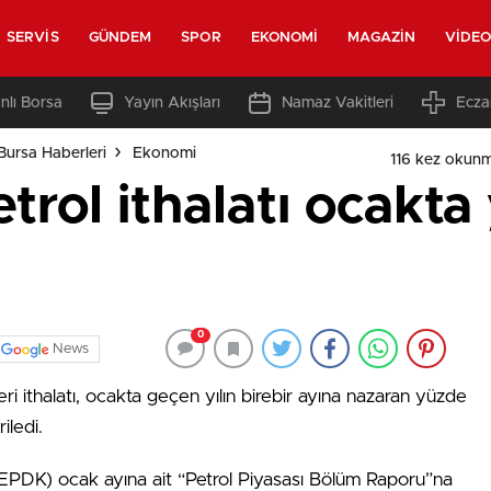
SERVIS
GÜNDEM
SPOR
EKONOMI
MAGAZIN
VIDE
nlı Borsa
Yayın Akışları
Namaz Vakitleri
Ecza
Bursa Haberleri
Ekonomi
116 kez okun
etrol ithalatı ocakt
0
News
eri ithalatı, ocakta geçen yılın birebir ayına nazaran yüzde
iledi.
PDK) ocak ayına ait “Petrol Piyasası Bölüm Raporu”na