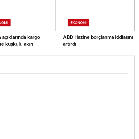
NOMI
EKONOMI
açıklarında kargo
ABD Hazine borçlanma iddiasını
ne kuşkulu akın
artırdı