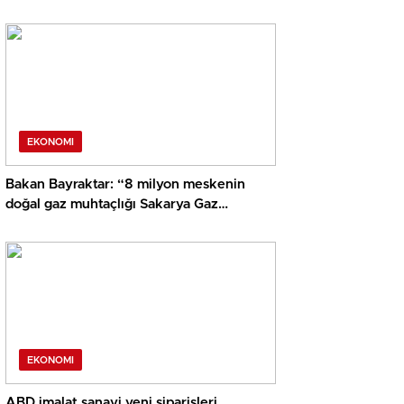
EKONOMI
Bakan Bayraktar: “8 milyon meskenin
doğal gaz muhtaçlığı Sakarya Gaz
Alanımızdan sağlanacak”
EKONOMI
ABD imalat sanayi yeni siparişleri