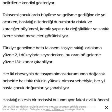
belirtilerle kendini gösteriyor.
Talasemi çocuklarda büyüme ve gelişme geriliğine de yol
açarken, hastalığın ilerlediği durumlarda dalak ve
karaciğer büyümesi, kemik yapısında değişiklikler ve sarılık
üzere sıhhat meseleleri görülebiliyor.
Türkiye genelinde beta talasemi taşıyıcı sıklığı ortalama
yüzde 2,1 düzeyinde seyrederken, bu oran bölgelerde
yüzde 13’e kadar çıkabiliyor.
Her iki ebeveynin de taşıyıcı olması durumunda doğacak
bebekte hastalık riskinin yüksek olması sebebiyle, her yıl
hasta çocuk doğumları yaşanabiliyor.
Hastalığın kesin bir tedavisi bulunmuyor fakat evlilik öncesi
tarama ve genetik danışmanlık yoluyla hasta bebek
Veri politikasındaki amaçlarla sınırlı ve mevzuata uygun şekilde çerez
konumlandırmaktayız. Detaylar için
veri politikamızı
inceleyebilirsiniz.