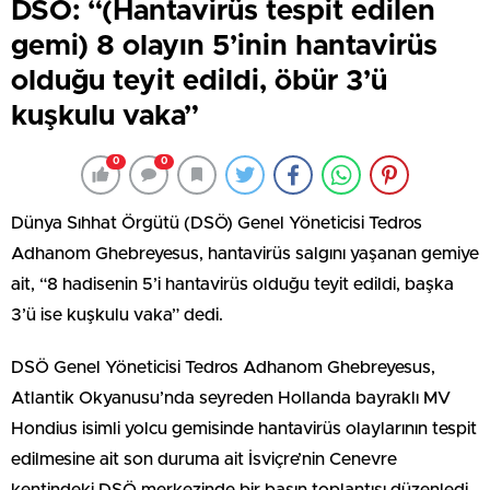
DSÖ: “(Hantavirüs tespit edilen
gemi) 8 olayın 5’inin hantavirüs
olduğu teyit edildi, öbür 3’ü
kuşkulu vaka”
0
0
Dünya Sıhhat Örgütü (DSÖ) Genel Yöneticisi Tedros
Adhanom Ghebreyesus, hantavirüs salgını yaşanan gemiye
ait, “8 hadisenin 5’i hantavirüs olduğu teyit edildi, başka
3’ü ise kuşkulu vaka” dedi.
DSÖ Genel Yöneticisi Tedros Adhanom Ghebreyesus,
Atlantik Okyanusu’nda seyreden Hollanda bayraklı MV
Hondius isimli yolcu gemisinde hantavirüs olaylarının tespit
edilmesine ait son duruma ait İsviçre’nin Cenevre
kentindeki DSÖ merkezinde bir basın toplantısı düzenledi.