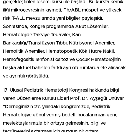
gerçekleştirilen lösemi kursu ile başladı. Bu kursta kemik
iliği mikroçevresinin kıymeti, Ph/ABL müspet ve yüksek
risk T-ALL mevzularında yeni bilgiler paylaşıldı.
Sonrasında, kongre programında Akut Lösemiler,
Hematolojide Takviye Tedaviler, Kan
Bankacılığı/Transfüzyon Tıbbı, Nütrisyonel Anemiler,
Hemolitik Anemiler, Hematopoetik Kök Hücre Nakli,
Hemofagositik lenfohistiositoz ve Çocuk Hematolojinin
başka aktüel bahisleri farklı ayrı oturumlarda ele alınacak
ve ayrıntılı görüşüldü.
17. Ulusal Pediatrik Hematoloji Kongresi hakkında bilgi
veren Düzenleme Kurulu Lideri Prof. Dr. Ayşegül Ünüvar,
“Derneğimizin 27. yılındaki kongremizde, Pediatrik
Hematolojiye gönül vermiş bedelli hocalarımızın genç
meslektaşlarımızla bir ortaya gelmesinin, bilgi ve
tecrübelerini aktarması için düzgün bir ortam