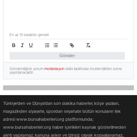
En az 10 karakter gerekli
Gönder
Gönderdiğiniz yorum
moderasyon
ekibi tarafından incelendikten sonra
yayınlanacaktır.
Türkiye'den ve Dünya’dan son dakika haberler, köşe yazıları,
magazinden siyasete, spordan seyahate bütün konuların tek
adresi www.bursahaberleri.org platformunda;
www.bursahaberleri.org haber içerikleri kaynak gösterilmeden
alıntı yapılamaz, kanuna aykırı ve izinsiz olarak kopyalanamaz,