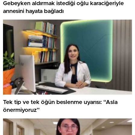
Gebeyken aldırmak istediği oğlu karaciğeriyle
annesini hayata bağladı
Tek tip ve tek öğün beslenme uyarısı: “Asla
önermiyoruz”