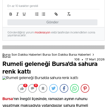
En az 10 karakter gerekli
Gönder
Gönderdiğiniz yorum
moderasyon
ekibi tarafından incelendikten sonra
yayınlanacaktır.
Bursa Son Dakika Haberleri Bursa Son Dakika Bursa Haberleri
Bursa
108
17 Mart 2026
Rumeli geleneği Bursa’da sahura
renk kattı
0
0
Bursa
‘nın İnegöl ilçesinde, ramazan ayının ruhunu
yaşatmak maksadıyla vatandaşlar sahura Rumeli