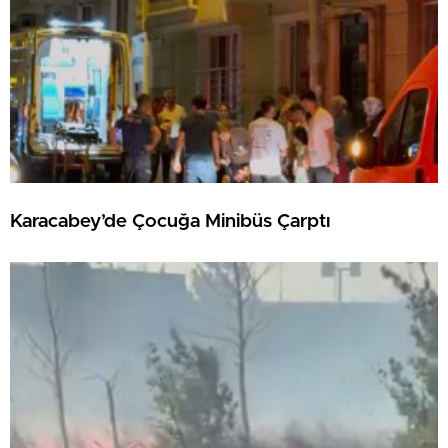
Karacabey’de Çocuğa Minibüs Çarptı