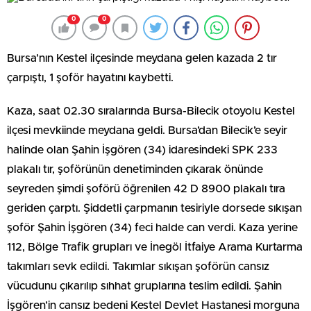
0
0
Bursa’nın Kestel ilçesinde meydana gelen kazada 2 tır
çarpıştı, 1 şoför hayatını kaybetti.
Kaza, saat 02.30 sıralarında Bursa-Bilecik otoyolu Kestel
ilçesi mevkiinde meydana geldi. Bursa’dan Bilecik’e seyir
halinde olan Şahin İşgören (34) idaresindeki SPK 233
plakalı tır, şoförünün denetiminden çıkarak önünde
seyreden şimdi şoförü öğrenilen 42 D 8900 plakalı tıra
geriden çarptı. Şiddetli çarpmanın tesiriyle dorsede sıkışan
şoför Şahin İşgören (34) feci halde can verdi. Kaza yerine
112, Bölge Trafik grupları ve İnegöl İtfaiye Arama Kurtarma
takımları sevk edildi. Takımlar sıkışan şoförün cansız
vücudunu çıkarılıp sıhhat gruplarına teslim edildi. Şahin
İşgören’in cansız bedeni Kestel Devlet Hastanesi morguna