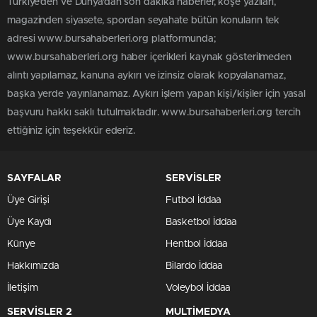
Türkiye'den ve Dünya’dan son dakika haberler, köşe yazıları,
magazinden siyasete, spordan seyahate bütün konuların tek
adresi www.bursahaberleri.org platformunda;
www.bursahaberleri.org haber içerikleri kaynak gösterilmeden
alıntı yapılamaz, kanuna aykırı ve izinsiz olarak kopyalanamaz,
başka yerde yayınlanamaz. Aykırı işlem yapan kişi/kişiler için yasal
başvuru hakkı saklı tutulmaktadır. www.bursahaberleri.org tercih
ettiğiniz için teşekkür ederiz.
SAYFALAR
SERVİSLER
Üye Girişi
Futbol İddaa
Üye Kaydı
Basketbol İddaa
Künye
Hentbol İddaa
Hakkımızda
Bilardo İddaa
İletişim
Voleybol İddaa
SERVİSLER 2
MULTİMEDYA