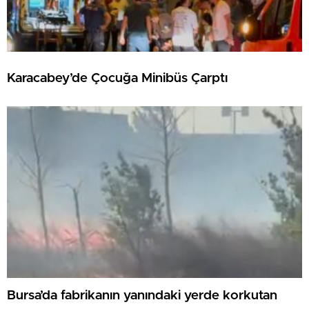
Karacabey’de Çocuğa Minibüs Çarptı
Bursa’da fabrikanın yanındaki yerde korkutan