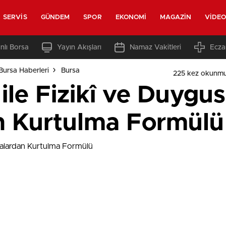
SERVIS
GÜNDEM
SPOR
EKONOMI
MAGAZIN
VIDE
nlı Borsa
Yayın Akışları
Namaz Vakitleri
Ecza
Bursa Haberleri
Bursa
225 kez okunmu
ile Fizikî ve Duygus
n Kurtulma Formülü