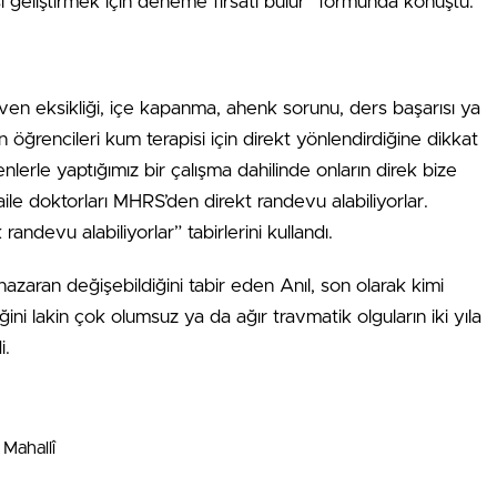
sı geliştirmek için deneme fırsatı bulur” formunda konuştu.
en eksikliği, içe kapanma, ahenk sorunu, ders başarısı ya
öğrencileri kum terapisi için direkt yönlendirdiğine dikkat
erle yaptığımız bir çalışma dahilinde onların direk bize
le doktorları MHRS’den direkt randevu alabiliyorlar.
randevu alabiliyorlar” tabirlerini kullandı.
nazaran değişebildiğini tabir eden Anıl, son olarak kimi
ini lakin çok olumsuz ya da ağır travmatik olguların iki yıla
i.
Mahallî