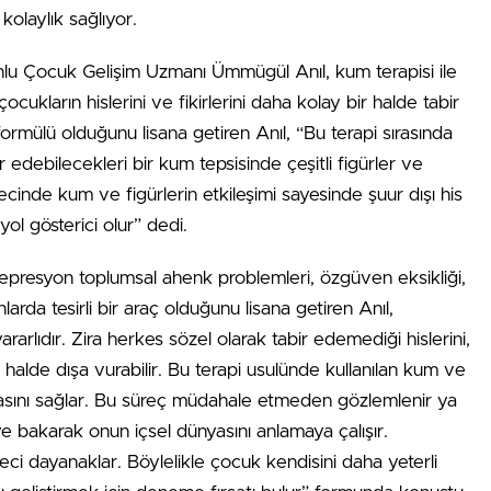
kolaylık sağlıyor.
nlu Çocuk Gelişim Uzmanı Ümmügül Anıl, kum terapisi ile
 çocukların hislerini ve fikirlerini daha kolay bir halde tabir
 formülü olduğunu lisana getiren Anıl, “Bu terapi sırasında
r edebilecekleri bir kum tepsisinde çeşitli figürler ve
recinde kum ve figürlerin etkileşimi sayesinde şuur dışı his
yol gösterici olur” dedi.
epresyon toplumsal ahenk problemleri, özgüven eksikliği,
rda tesirli bir araç olduğunu lisana getiren Anıl,
ararlıdır. Zira herkes sözel olarak tabir edemediği hislerini,
r halde dışa vurabilir. Bu terapi usulünde kullanılan kum ve
tmasını sağlar. Bu süreç müdahale etmeden gözlemlenir ya
e bakarak onun içsel dünyasını anlamaya çalışır.
eci dayanaklar. Böylelikle çocuk kendisini daha yeterli