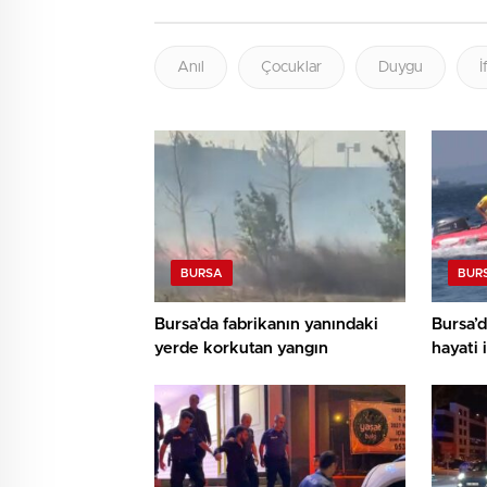
Anıl
Çocuklar
Duygu
İ
BURSA
BUR
Bursa’da fabrikanın yanındaki
Bursa’
yerde korkutan yangın
hayati 
almayı