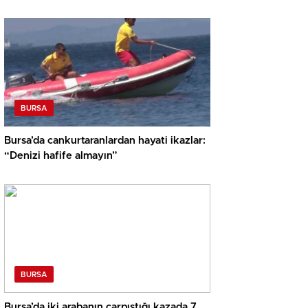
BURSA
Bursa’da cankurtaranlardan hayati ikazlar:
“Denizi hafife almayın”
BURSA
Bursa’da iki arabanın çarpıştığı kazada 7