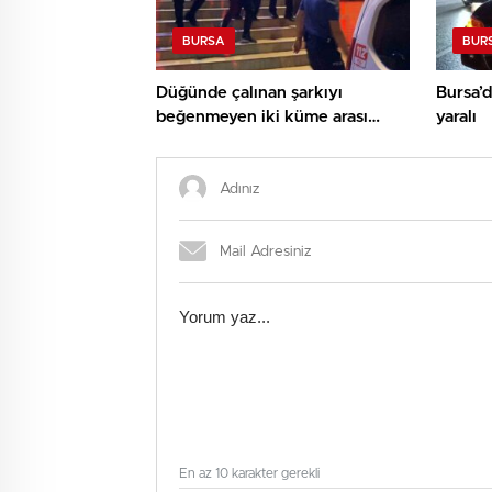
BURSA
BUR
Düğünde çalınan şarkıyı
Bursa’d
beğenmeyen iki küme arası
yaralı
bıçaklı arbede: 3 yaralı
En az 10 karakter gerekli