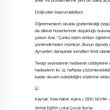
anlar ve problemlerine yeni bir bakış açı
Doğrudan başvurulabiliyor
Öğretmenlerin okulda gözlemlediği özgüv
da dikkat hünerlerinde düşüklüğü bulunan 
çeken Anıl, “Çünkü bizim rehber öğretmenl
yönlendirmeleri mümkün. Bunun dışında ai
Ayrıyeten danışanlar kendileri ferdi olarak 
Terapi seanslarının hadisenin ciddiyetine 
hadiselerin iki, üç haftada çözümlenebildiğ
kadar devam edebildiğini sözlerine ekled
Kaynak: İhlas Haber Ajansı / ZEKİ SEVİM – 
Sıhhat Eğitim Lokal Çocuk Bursa