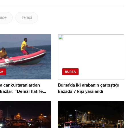
fade
Terapi
SA
BURSA
da cankurtaranlardan
Bursa’da iki arabanın çarpıştığı
ikazlar: “Denizi hafife
kazada 7 kişi yaralandı
n”