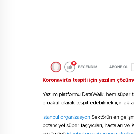
0
BEĞENDİM
ABONE OL
Koronavirüs tespiti için yazılım çözü
Yazılım platformu DataWalk, hem süper taş
proaktif olarak tespit edebilmek için ağ ana
istanbul organizasyon
Sektörün en gelişmi
potansiyel süper taşıyıcıları, hastaları ve 
çözümünü
istanbul organizasyon şirketler