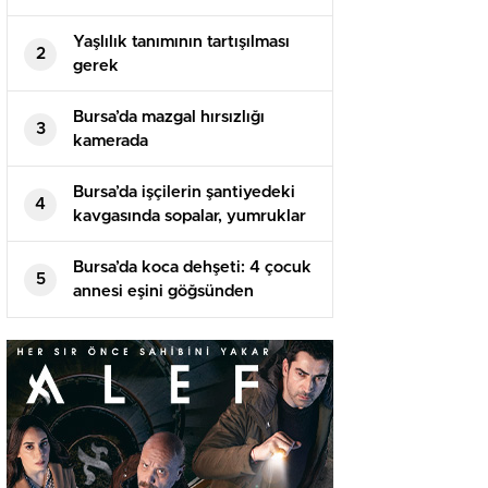
Yaşlılık tanımının tartışılması
2
gerek
Bursa’da mazgal hırsızlığı
3
kamerada
Bursa’da işçilerin şantiyedeki
4
kavgasında sopalar, yumruklar
havada uçuştu
Bursa’da koca dehşeti: 4 çocuk
5
annesi eşini göğsünden
bıçaklayarak öldürdü