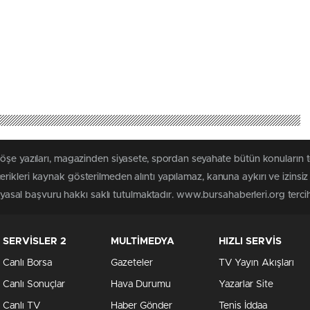
köşe yazıları, magazinden siyasete, spordan seyahate bütün konuların
rikleri kaynak gösterilmeden alıntı yapılamaz, kanuna aykırı ve izins
n yasal başvuru hakkı saklı tutulmaktadır. www.bursahaberleri.org tercih 
SERVİSLER 2
MULTİMEDYA
HIZLI SERVİS
Canlı Borsa
Gazeteler
TV Yayın Akışları
Canlı Sonuçlar
Hava Durumu
Yazarlar Site
Canlı TV
Haber Gönder
Tenis İddaa