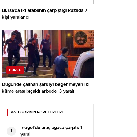
Bursa’da iki arabanın çarpıştığı kazada 7
kişi yaralandı
BURSA
Düğünde çalınan şarkıyı beğenmeyen iki
küme arası bıçaklı arbede: 3 yaralı
KATEGORİNİN POPÜLERLERİ
İnegöl’de araç ağaca çarptı: 1
1
yaralı