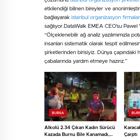
etkilendiği bilinen bireyler ve anonimleştir
bağlayarak
istanbul organizasyon firmalar
sağlıyor.DataWalk EMEA CEO’su Pawel Wiec
“Ölçeklenebilir ağ analiz yazılımımızla pot
insanları sistematik olarak tespit edilmes
şirketlerinden birisiyiz. Dünya çapındak
çabalarında yardım etmeye hazırız.”
BURSA
BUR
Alkolü 2.34 Çıkan Kadın Sürücü
Karaca
Kazada Burnu Bile Kanamadı,
Çarptı