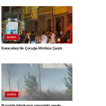
BURSA
Karacabey’de Çocuğa Minibüs Çarptı
BURSA
Bursa’da fabrikanın yanındaki yerde