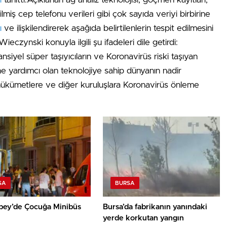
ilmiş cep telefonu verileri gibi çok sayıda veriyi birbirine
ı
ve ilişkilendirerek aşağıda belirtilenlerin tespit edilmesini
zynski konuyla ilgili şu ifadeleri dile getirdi:
ansiyel süper taşıyıcıların ve Koronavirüs riski taşıyan
ine yardımcı olan teknolojiye sahip dünyanın nadir
i hükümetlere ve diğer kuruluşlara Koronavirüs önleme
SA
BURSA
bey’de Çocuğa Minibüs
Bursa’da fabrikanın yanındaki
yerde korkutan yangın