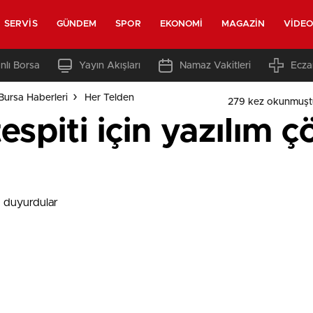
SERVIS
GÜNDEM
SPOR
EKONOMI
MAGAZIN
VIDE
nlı Borsa
Yayın Akışları
Namaz Vakitleri
Ecza
Bursa Haberleri
Her Telden
279 kez okunmuşt
espiti için yazılım