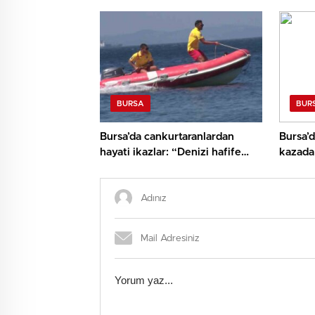
‘Sanane’ Dedi
BURSA
BUR
Bursa’da cankurtaranlardan
Bursa’d
hayati ikazlar: “Denizi hafife
kazada 
almayın”