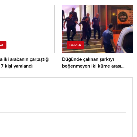
SA
BURSA
a iki arabanın çarpıştığı
Düğünde çalınan şarkıyı
7 kişi yaralandı
beğenmeyen iki küme arası
bıçaklı arbede: 3 yaralı