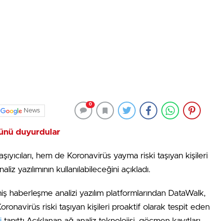
0
News
münü duyurdular
ıyıcıları, hem de Koronavirüs yayma riski taşıyan kişileri
liz yazılımının kullanılabileceğini açıkladı.
ş haberleşme analizi yazılım platformlarından DataWalk,
Koronavirüs riski taşıyan kişileri proaktif olarak tespit eden
i
tanıttı.Açıklanan ağ analiz teknolojisi, göçmen kayıtları,