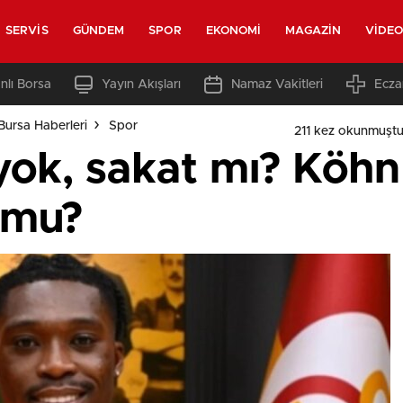
SERVIS
GÜNDEM
SPOR
EKONOMI
MAGAZIN
VIDE
nlı Borsa
Yayın Akışları
Namaz Vakitleri
Ecza
Bursa Haberleri
Spor
211 kez okunmuştu
ok, sakat mı? Köh
 mu?