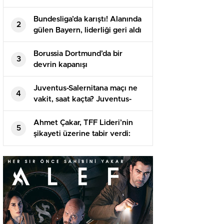
kanalda? Celta Vigo Al Nassr
maçı saat kaçta başlayacak,
Bundesliga’da karıştı! Alanında
2
nerede yayınlanacak?
gülen Bayern, liderliği geri aldı
Borussia Dortmund’da bir
3
devrin kapanışı
Juventus-Salernitana maçı ne
4
vakit, saat kaçta? Juventus-
Salernitana hangi kanalda,
şifresiz mi?
Ahmet Çakar, TFF Lideri’nin
5
şikayeti üzerine tabir verdi:
Elimdeki CD Türk futbolunun
namusunu değiştirecek