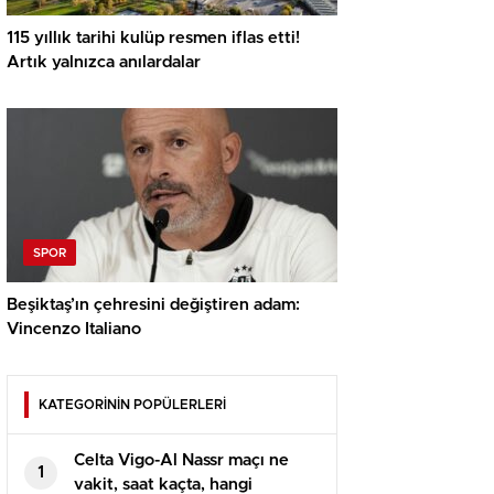
115 yıllık tarihi kulüp resmen iflas etti!
Artık yalnızca anılardalar
SPOR
Beşiktaş’ın çehresini değiştiren adam:
Vincenzo Italiano
KATEGORİNİN POPÜLERLERİ
Celta Vigo-Al Nassr maçı ne
1
vakit, saat kaçta, hangi