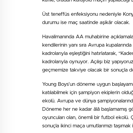
Üst teneffüs enfeksiyonu nedeniyle Ko
durumu ise maç saatinde aşikâr olacak.
Havalimanında AA muhabirine açıklamala
kendilerinin yanı sıra Avrupa kupalarınd
kadrolarıyla eşleştiğini hatırlatarak, “Kade
kadrolarıyla oynuyor. Açılışı biz yapıyoru
geçmemize takviye olacak bir sonuçla dö
Young Boys’un döneme uygun başlayamadığ
katılabilmek için şampiyon ekiplerin oldu
ekolü. Avrupa ve dünya şampiyonalarında
Döneme her ne kadar âlâ başlamamış gö
oyuncuları olan, önemli bir futbol ekolü.
sonuçla ikinci maça umutlarımızı taşımak is