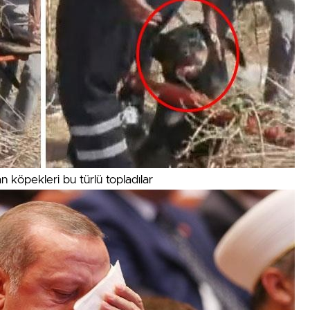
an köpekleri bu türlü topladılar