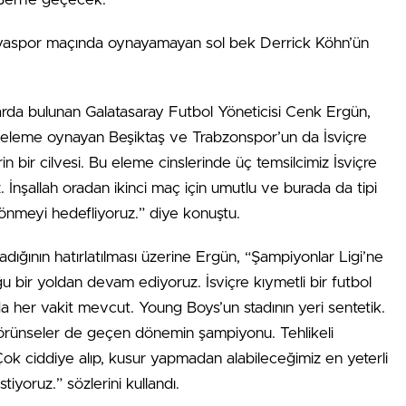
nyaspor maçında oynayamayan sol bek Derrick Köhn’ün
rda bulunan Galatasaray Futbol Yöneticisi Cenk Ergün,
a eleme oynayan Beşiktaş ve Trabzonspor’un da İsviçre
rin bir cilvesi. Bu eleme cinslerinde üç temsilcimiz İsviçre
z. İnşallah oradan ikinci maç için umutlu ve burada da tipi
nmeyi hedefliyoruz.” diye konuştu.
ının hatırlatılması üzerine Ergün, “Şampiyonlar Ligi’ne
ğu bir yoldan devam ediyoruz. İsviçre kıymetli bir futbol
 her vakit mevcut. Young Boys’un stadının yeri sentetik.
rünseler de geçen dönemin şampiyonu. Tehlikeli
 Çok ciddiye alıp, kusur yapmadan alabileceğimiz en yeterli
tiyoruz.” sözlerini kullandı.