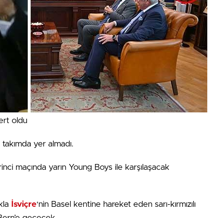
sert oldu
 takımda yer almadı.
irinci maçında yarın Young Boys ile karşılaşacak
akla
İsviçre
‘nin Basel kentine hareket eden sarı-kırmızılı
 Bern’e geçecek.