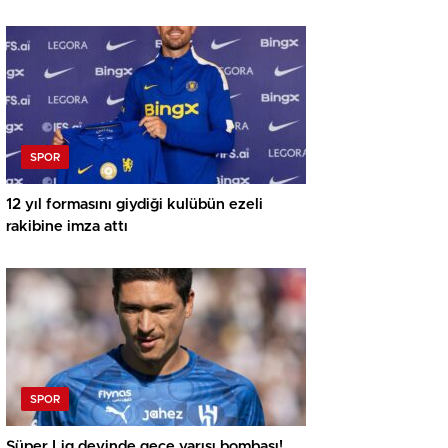
SPOR
12 yıl formasını giydiği kulübün ezeli
rakibine imza attı
SPOR
Süper Lig devinde gece yarısı bombası!