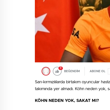
0
BEĞENDİM
ABONE OL
Sarı-kırmızılılarda birtakım oyuncular ha
takımında yer almadı. Köhn neden yok,
KÖHN NEDEN YOK, SAKAT MI?