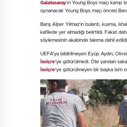
Galatasaray
‘ın Young Boys maçı kamp takı
oynanacak Young Boys maçı öncesi Barış 
Barış Alper Yılmaz’ın bulantı, kusma, ish
kafilede yer almadığı belirtildi. Fakat da
söylemesinin akabinde takıma dahil edildiğ
UEFA’ya bildirilmeyen Eyüp Aydın, Olivei
İsviçre
‘ye götürülmedi. Öte yandan saka
İsviçre
‘ye götürülmeyen bir başka isim o