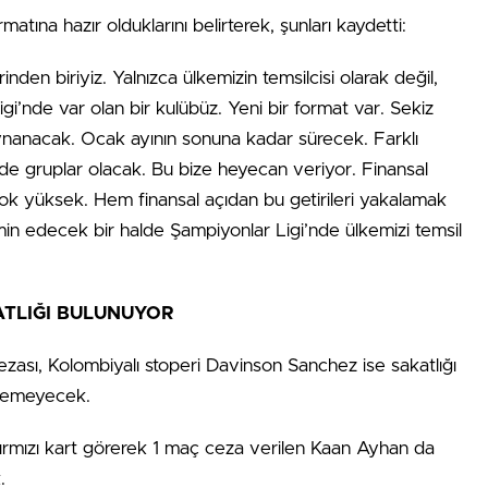
atına hazır olduklarını belirterek, şunları kaydetti:
nden biriyiz. Yalnızca ülkemizin temsilcisi olarak değil,
’nde var olan bir kulübüz. Yeni bir format var. Sekiz
oynanacak. Ocak ayının sonuna kadar sürecek. Farklı
de gruplar olacak. Bu bize heyecan veriyor. Finansal
 çok yüksek. Hem finansal açıdan bu getirileri yakalamak
in edecek bir halde Şampiyonlar Ligi’nde ülkemizi temsil
ATLIĞI BULUNUYOR
cezası, Kolombiyalı stoperi Davinson Sanchez ise sakatlığı
iyemeyecek.
rmızı kart görerek 1 maç ceza verilen Kaan Ayhan da
.