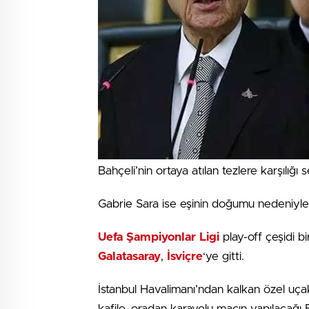
Bahçeli’nin ortaya atılan tezlere karşılığı 
Gabrie Sara ise eşinin doğumu nedeniyle
Uefa Şampiyonlar Ligi
play-off çeşidi b
Galatasaray
,
İsviçre
‘ye gitti.
İstanbul Havalimanı’ndan kalkan özel uç
kafile, oradan karayolu maçın yapılacağı