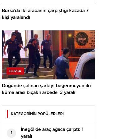
Bursa’da iki arabanın çarpıştığı kazada 7
kişi yaralandı
BURSA
Düğünde çalınan şarkıyı beğenmeyen iki
küme arası bıçaklı arbede: 3 yaralı
KATEGORİNİN POPÜLERLERİ
İnegöl’de araç ağaca çarptı: 1
1
yaralı