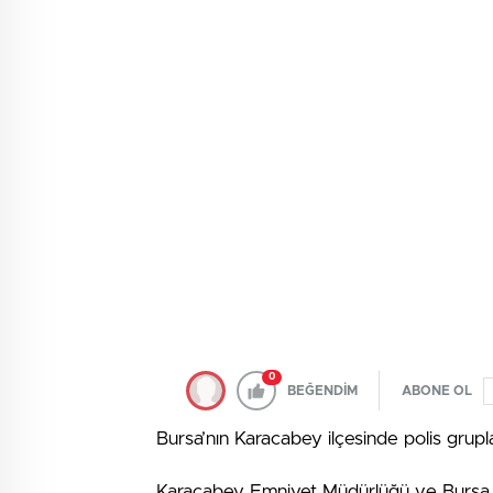
0
BEĞENDİM
ABONE OL
Bursa’nın Karacabey ilçesinde polis grupl
Karacabey Emniyet Müdürlüğü ve Bursa 