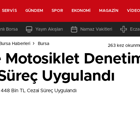
SERVIS
GÜNDEM
SPOR
EKONOMI
MAGAZIN
VIDE
nlı Borsa
Yayın Akışları
Namaz Vakitleri
Ecza
Bursa Haberleri
Bursa
263 kez okunm
 Motosiklet Deneti
 Süreç Uygulandı