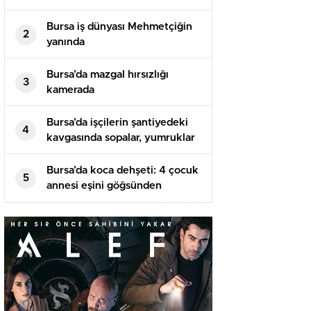
Bursa iş dünyası Mehmetçiğin
2
yanında
Bursa’da mazgal hırsızlığı
3
kamerada
Bursa’da işçilerin şantiyedeki
4
kavgasında sopalar, yumruklar
havada uçuştu
Bursa’da koca dehşeti: 4 çocuk
5
annesi eşini göğsünden
bıçaklayarak öldürdü