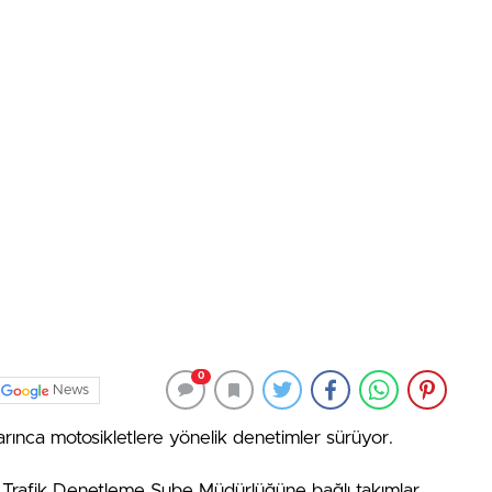
0
News
arınca motosikletlere yönelik denetimler sürüyor.
Trafik Denetleme Şube Müdürlüğüne bağlı takımlar