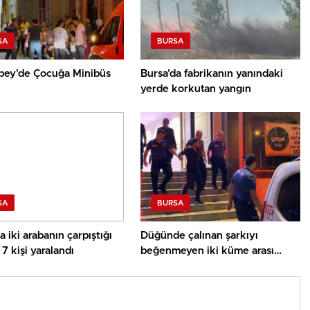
SA
BURSA
bey’de Çocuğa Minibüs
Bursa’da fabrikanın yanındaki
yerde korkutan yangın
SA
BURSA
a iki arabanın çarpıştığı
Düğünde çalınan şarkıyı
7 kişi yaralandı
beğenmeyen iki küme arası
bıçaklı arbede: 3 yaralı