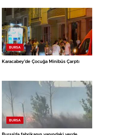
BURSA
Karacabey’de Çocuğa Minibüs Çarptı
BURSA
Bursa’da fabrikanın yanındaki yerde