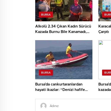
BURSA
BUR
Alkolü 2.34 Çıkan Kadın Sürücü
Karaca
Kazada Burnu Bile Kanamadı,
Çarptı
‘Sanane’ Dedi
BURSA
BUR
Bursa’da cankurtaranlardan
Bursa’d
hayati ikazlar: “Denizi hafife
kazada 
almayın”