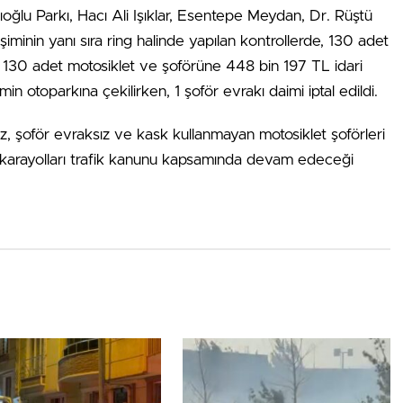
oğlu Parkı, Hacı Ali Işıklar, Esentepe Meydan, Dr. Rüştü
inin yanı sıra ring halinde yapılan kontrollerde, 130 adet
n 130 adet motosiklet ve şoförüne 448 bin 197 TL idari
in otoparkına çekilirken, 1 şoför evrakı daimi iptal edildi.
oz, şoför evraksız ve kask kullanmayan motosiklet şoförleri
lı karayolları trafik kanunu kapsamında devam edeceği