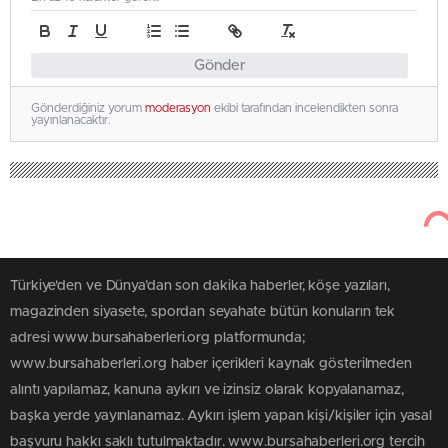
Gönder
Gönderdiğiniz yorum
moderasyon
ekibi tarafından incelendikten sonra
yayınlanacaktır.
Türkiye'den ve Dünya’dan son dakika haberler, köşe yazıları,
magazinden siyasete, spordan seyahate bütün konuların tek
adresi www.bursahaberleri.org platformunda;
www.bursahaberleri.org haber içerikleri kaynak gösterilmeden
alıntı yapılamaz, kanuna aykırı ve izinsiz olarak kopyalanamaz,
başka yerde yayınlanamaz. Aykırı işlem yapan kişi/kişiler için yasal
başvuru hakkı saklı tutulmaktadır. www.bursahaberleri.org tercih