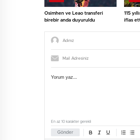
Osimhen ve Leao transferi
115 yıl
birebir anda duyuruldu
iflas et
anılard
En az 10 karakter gerekli
Gönder