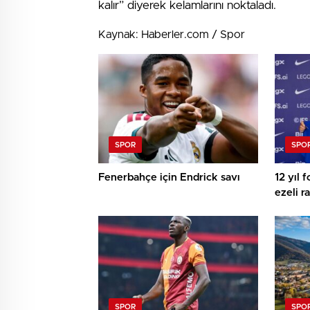
kalır” diyerek kelamlarını noktaladı.
Kaynak: Haberler.com / Spor
SPOR
SPO
Fenerbahçe için Endrick savı
12 yıl 
ezeli r
SPOR
SPO