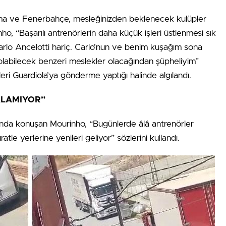
ma ve Fenerbahçe, mesleğinizden beklenecek kulüpler
, “Başarılı antrenörlerin daha küçük işleri üstlenmesi sık
Carlo Ancelotti hariç. Carlo’nun ve benim kuşağım sona
 olabilecek benzeri meslekler olacağından şüpheliyim”
leri Guardiola’ya gönderme yaptığı halinde algılandı.
ALAMIYOR”
ında konuşan Mourinho, “Bugünlerde âlâ antrenörler
tle yerlerine yenileri geliyor” sözlerini kullandı.