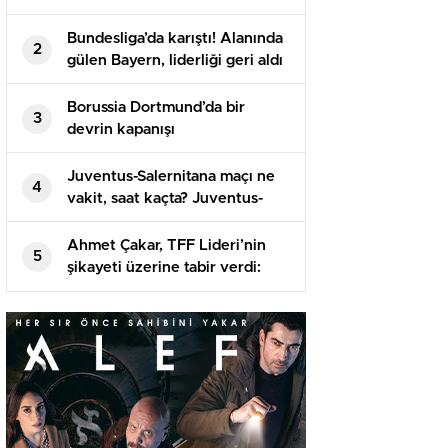
kanalda? Celta Vigo Al Nassr
maçı saat kaçta başlayacak,
Bundesliga’da karıştı! Alanında
2
nerede yayınlanacak?
gülen Bayern, liderliği geri aldı
Borussia Dortmund’da bir
3
devrin kapanışı
Juventus-Salernitana maçı ne
4
vakit, saat kaçta? Juventus-
Salernitana hangi kanalda,
şifresiz mi?
Ahmet Çakar, TFF Lideri’nin
5
şikayeti üzerine tabir verdi:
Elimdeki CD Türk futbolunun
namusunu değiştirecek