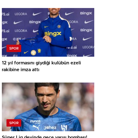
SPOR
12 yıl formasını giydiği kulübün ezeli
rakibine imza attı
SPOR
Süper Lig devinde gece yarısı bombası!