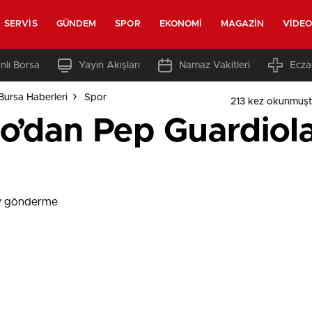
SERVIS
GÜNDEM
SPOR
EKONOMI
MAGAZIN
VIDE
nlı Borsa
Yayın Akışları
Namaz Vakitleri
Ecza
Bursa Haberleri
Spor
213 kez okunmuşt
o’dan Pep Guardiola