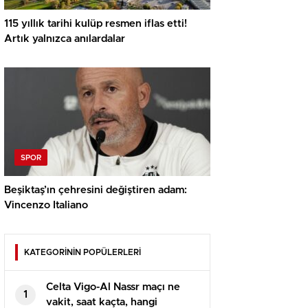
115 yıllık tarihi kulüp resmen iflas etti!
Artık yalnızca anılardalar
SPOR
Beşiktaş’ın çehresini değiştiren adam:
Vincenzo Italiano
KATEGORİNİN POPÜLERLERİ
Celta Vigo-Al Nassr maçı ne
1
vakit, saat kaçta, hangi