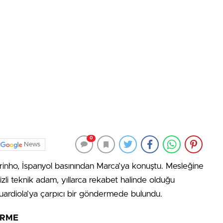
0
News
inho, İspanyol basınından Marca’ya konuştu. Mesleğine
izli teknik adam, yıllarca rekabet halinde olduğu
uardiola’ya çarpıcı bir göndermede bulundu.
ERME