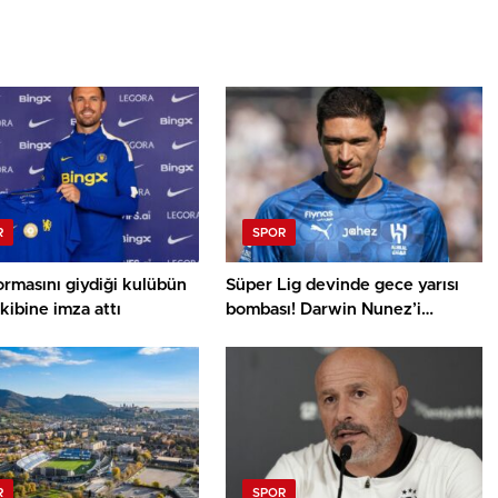
R
SPOR
formasını giydiği kulübün
Süper Lig devinde gece yarısı
akibine imza attı
bombası! Darwin Nunez’i
getiriyorlar
R
SPOR