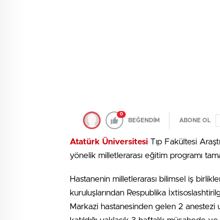
0
BEĞENDİM
ABONE OL
Atatürk Üniversitesi
Tıp Fakültesi Araşt
yönelik milletlerarası eğitim programı tam
Hastanenin milletlerarası bilimsel iş birli
kuruluşlarından Respublika İxtisoslashtir
Markazi hastanesinden gelen 2 anestezi u