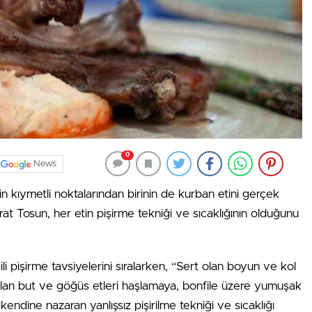
0
News
 kıymetli noktalarından birinin de kurban etini gerçek
t Tosun, her etin pişirme tekniği ve sıcaklığının olduğunu
ili pişirme tavsiyelerini sıralarken, “Sert olan boyun ve kol
t olan but ve göğüs etleri haşlamaya, bonfile üzere yumuşak
 kendine nazaran yanlışsız pişirilme tekniği ve sıcaklığı