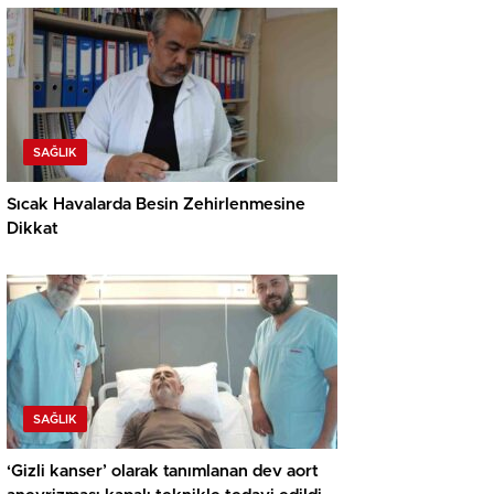
SAĞLIK
Sıcak Havalarda Besin Zehirlenmesine
Dikkat
SAĞLIK
‘Gizli kanser’ olarak tanımlanan dev aort