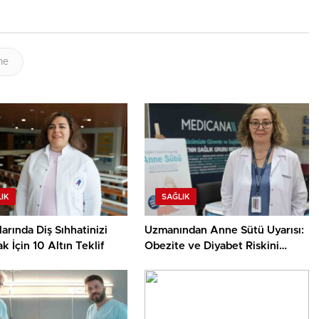
me
IK
SAĞLIK
arında Diş Sıhhatinizi
Uzmanından Anne Sütü Uyarısı:
 İçin 10 Altın Teklif
Obezite ve Diyabet Riskini
Azaltıyor