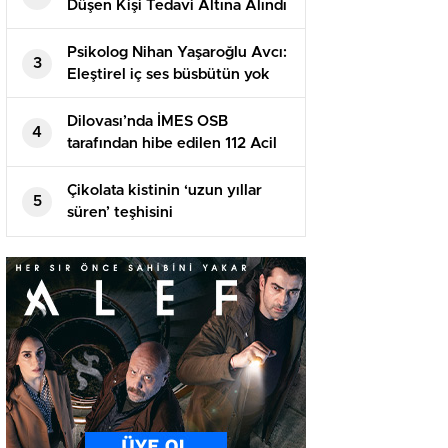
Düşen Kişi Tedavi Altına Alındı
Psikolog Nihan Yaşaroğlu Avcı:
3
Eleştirel iç ses büsbütün yok
edilemez
Dilovası’nda İMES OSB
4
tarafından hibe edilen 112 Acil
Sıhhat Hizmetleri İstasyonu
açıldı
Çikolata kistinin ‘uzun yıllar
5
süren’ teşhisini
hızlandırabilecek buluş