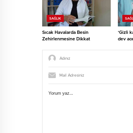
SAĞLIK
SAĞL
Sıcak Havalarda Besin
‘Gizli 
Zehirlenmesine Dikkat
dev aor
teknikl