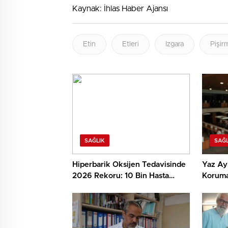
Kaynak: İhlas Haber Ajansı
Etin
Etleri
Izgara
Pişir
SAĞLIK
SAĞL
Hiperbarik Oksijen Tedavisinde
Yaz Ayl
2026 Rekoru: 10 Bin Hasta
Korumak
Yararlandı