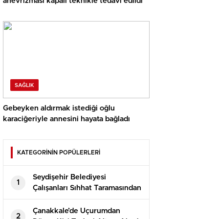
anevrizması kapalı teknikle tedavi edildi
SAĞLIK
Gebeyken aldırmak istediği oğlu
karaciğeriyle annesini hayata bağladı
KATEGORİNİN POPÜLERLERİ
Seydişehir Belediyesi
1
Çalışanları Sıhhat Taramasından
Geçti
Çanakkale’de Uçurumdan
2