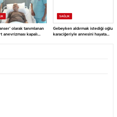
IK
SAĞLIK
kanser’ olarak tanımlanan
Gebeyken aldırmak istediği oğlu
t anevrizması kapalı
karaciğeriyle annesini hayata
e tedavi edildi
bağladı