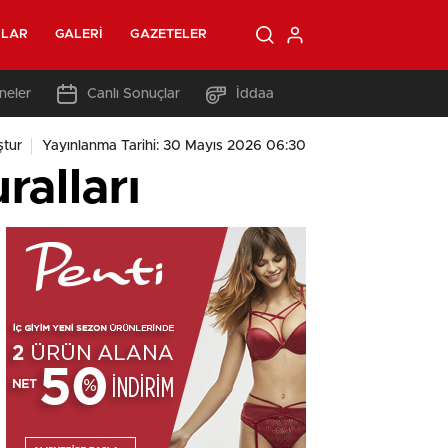
OLAR
GALERI
GAZETELER
neler
Canlı Sonuçlar
İddaa
ştur
Yayınlanma Tarihi: 30 Mayıs 2026 06:30
ralları