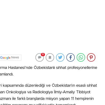
0
News
ırma Hastanesi’nde Özbekistanlı sıhhat profesyonellerine
amlandı.
kleri kapsamında düzenlediği ve Özbekistan’ın esaslı sıhhat
ilgan Onkologiya va Radiologiya İlmiy-Amaliy Tibbiyot
zmanı ile farklı branşlarda misyon yapan 11 hemşirenin