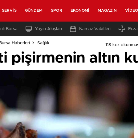
SERVIS
GÜNDEM
SPOR
EKONOMI
MAGAZIN
VIDE
nlı Borsa
Yayın Akışları
Namaz Vakitleri
Ecza
Bursa Haberleri
Sağlık
118 kez okunmu
i pişirmenin altın ku