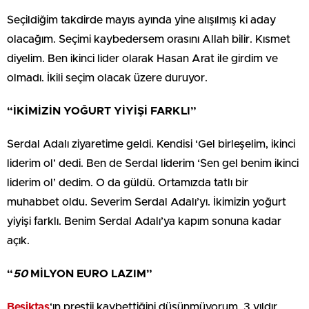
Seçildiğim takdirde mayıs ayında yine alışılmış ki aday
olacağım. Seçimi kaybedersem orasını Allah bilir. Kısmet
diyelim. Ben ikinci lider olarak Hasan Arat ile girdim ve
olmadı. İkili seçim olacak üzere duruyor.
“İKİMİZİN YOĞURT YİYİŞİ FARKLI”
Serdal Adalı ziyaretime geldi. Kendisi ‘Gel birleşelim, ikinci
liderim ol’ dedi. Ben de Serdal liderim ‘Sen gel benim ikinci
liderim ol’ dedim. O da güldü. Ortamızda tatlı bir
muhabbet oldu. Severim Serdal Adalı’yı. İkimizin yoğurt
yiyişi farklı. Benim Serdal Adalı’ya kapım sonuna kadar
açık.
“
50
MİLYON EURO LAZIM”
Beşiktaş
‘ın prestij kaybettiğini düşünmüyorum. 3 yıldır