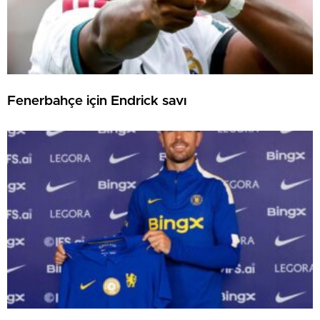
Fenerbahçe için Endrick savı