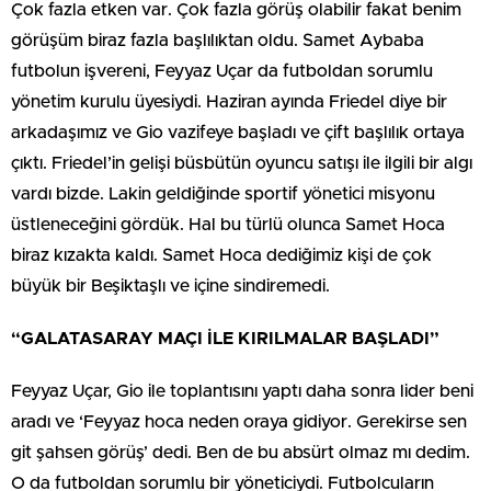
Çok fazla etken var. Çok fazla görüş olabilir fakat benim
görüşüm biraz fazla başlılıktan oldu. Samet Aybaba
futbolun işvereni, Feyyaz Uçar da futboldan sorumlu
yönetim kurulu üyesiydi. Haziran ayında Friedel diye bir
arkadaşımız ve Gio vazifeye başladı ve çift başlılık ortaya
çıktı. Friedel’in gelişi büsbütün oyuncu satışı ile ilgili bir algı
vardı bizde. Lakin geldiğinde sportif yönetici misyonu
üstleneceğini gördük. Hal bu türlü olunca Samet Hoca
biraz kızakta kaldı. Samet Hoca dediğimiz kişi de çok
büyük bir Beşiktaşlı ve içine sindiremedi.
“GALATASARAY MAÇI İLE KIRILMALAR BAŞLADI”
Feyyaz Uçar, Gio ile toplantısını yaptı daha sonra lider beni
aradı ve ‘Feyyaz hoca neden oraya gidiyor. Gerekirse sen
git şahsen görüş’ dedi. Ben de bu absürt olmaz mı dedim.
O da futboldan sorumlu bir yöneticiydi. Futbolcuların