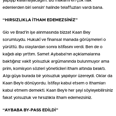
yapışıp kalamayacağım. Bu makamı en çok hak
edenlerden biri sensin’ halinde telaffuzları vardı bana.
“HIRSIZLIKLA İTHAM EDEMEZSİNİZ”
Gio ve Brad’in işe alınmasında bizzat Kaan Bey
sorumluydu. Hukukî ve finansal manada görüşmeleri o
yürüttü. Bu olaylardan sonra istifasını verdi. Ben de o
kağıdı alıp yırttım. Samet Aybaba’nın açıklamalarına
baktığınız vakit yolsuzluk argümanında bulunmuyor ama
prim, komisyon sözleri yöneticileri itham altında bıraktı.
Algı güya burada bir yolsuzluk yapılıyor üzereydi. Oklar da
Kaan Bey’e dönüyordu. İstifayı kabul etsem o ithamları
kabul etmem demekti. Kaan Bey’e her şeyi söyleyebilirsiniz
fakat yolsuzluk ve hırsızlıkla itham edemezsiniz.
“AYBABA BY-PASS EDİLDİ”