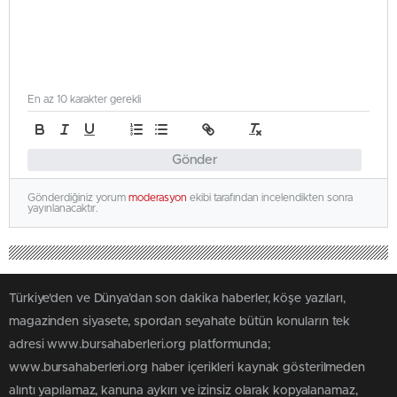
En az 10 karakter gerekli
Gönder
Gönderdiğiniz yorum
moderasyon
ekibi tarafından incelendikten sonra
yayınlanacaktır.
Türkiye'den ve Dünya’dan son dakika haberler, köşe yazıları,
magazinden siyasete, spordan seyahate bütün konuların tek
adresi www.bursahaberleri.org platformunda;
www.bursahaberleri.org haber içerikleri kaynak gösterilmeden
alıntı yapılamaz, kanuna aykırı ve izinsiz olarak kopyalanamaz,