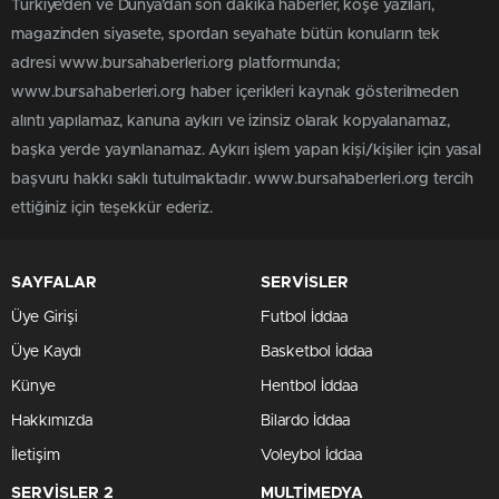
Türkiye'den ve Dünya’dan son dakika haberler, köşe yazıları,
magazinden siyasete, spordan seyahate bütün konuların tek
adresi www.bursahaberleri.org platformunda;
www.bursahaberleri.org haber içerikleri kaynak gösterilmeden
alıntı yapılamaz, kanuna aykırı ve izinsiz olarak kopyalanamaz,
başka yerde yayınlanamaz. Aykırı işlem yapan kişi/kişiler için yasal
başvuru hakkı saklı tutulmaktadır. www.bursahaberleri.org tercih
ettiğiniz için teşekkür ederiz.
SAYFALAR
SERVİSLER
Üye Girişi
Futbol İddaa
Üye Kaydı
Basketbol İddaa
Künye
Hentbol İddaa
Hakkımızda
Bilardo İddaa
İletişim
Voleybol İddaa
SERVİSLER 2
MULTİMEDYA