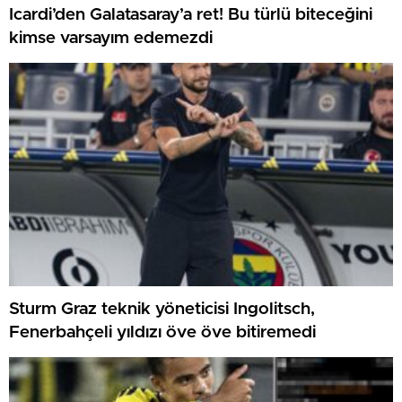
Icardi’den Galatasaray’a ret! Bu türlü biteceğini
kimse varsayım edemezdi
Sturm Graz teknik yöneticisi Ingolitsch,
Fenerbahçeli yıldızı öve öve bitiremedi