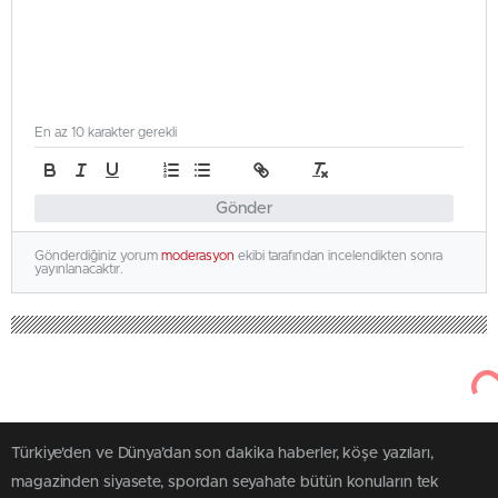
En az 10 karakter gerekli
Gönder
Gönderdiğiniz yorum
moderasyon
ekibi tarafından incelendikten sonra
yayınlanacaktır.
Türkiye'den ve Dünya’dan son dakika haberler, köşe yazıları,
magazinden siyasete, spordan seyahate bütün konuların tek