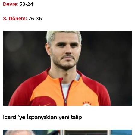
Devre:
53-24
3. Dönem:
76-36
Icardi’ye İspanya’dan yeni talip