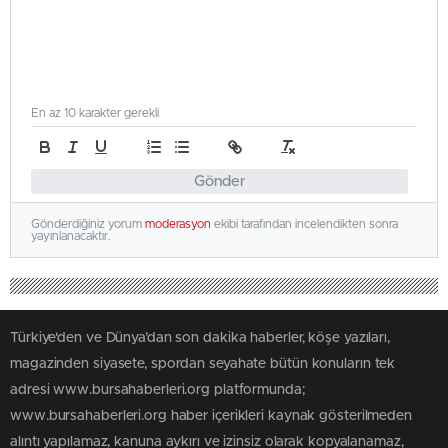
En az 10 karakter gerekli
Gönder
Gönderdiğiniz yorum
moderasyon
ekibi tarafından incelendikten sonra
yayınlanacaktır.
Türkiye'den ve Dünya’dan son dakika haberler, köşe yazıları,
magazinden siyasete, spordan seyahate bütün konuların tek
adresi www.bursahaberleri.org platformunda;
www.bursahaberleri.org haber içerikleri kaynak gösterilmeden
alıntı yapılamaz, kanuna aykırı ve izinsiz olarak kopyalanamaz,