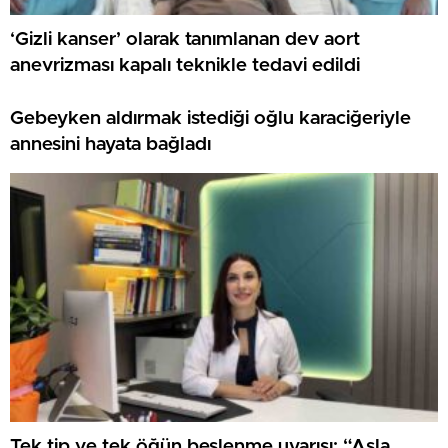
‘Gizli kanser’ olarak tanımlanan dev aort
anevrizması kapalı teknikle tedavi edildi
Gebeyken aldırmak istediği oğlu karaciğeriyle
annesini hayata bağladı
Tek tip ve tek öğün beslenme uyarısı: “Asla