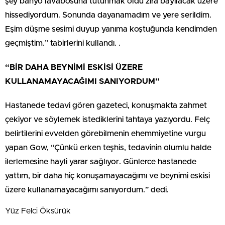
şey banyo lavabosuna tutunmak oldu zira bayılacak üzere
hissediyordum. Sonunda dayanamadım ve yere serildim.
Eşim düşme sesimi duyup yanıma koştuğunda kendimden
geçmiştim.” tabirlerini kullandı. .
“BİR DAHA BEYNİMİ ESKİSİ ÜZERE
KULLANAMAYACAĞIMI SANIYORDUM”
Hastanede tedavi gören gazeteci, konuşmakta zahmet
çekiyor ve söylemek istediklerini tahtaya yazıyordu. Felç
belirtilerini evvelden görebilmenin ehemmiyetine vurgu
yapan Gow, “Çünkü erken teşhis, tedavinin olumlu halde
ilerlemesine hayli yarar sağlıyor. Günlerce hastanede
yattım, bir daha hiç konuşamayacağımı ve beynimi eskisi
üzere kullanamayacağımı sanıyordum.” dedi.
Yüz Felci Öksürük