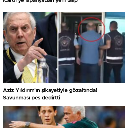
Icardi’ye İspanya’dan yeni talip
Aziz Yıldırım’ın şikayetiyle gözaltında!
Savunması pes dedirtti