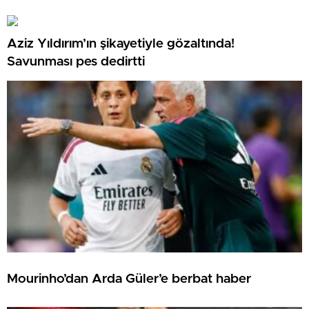
Aziz Yıldırım’ın şikayetiyle gözaltında!
Savunması pes dedirtti
Mourinho’dan Arda Güler’e berbat haber