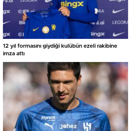
12 yıl formasını giydiği kulübün ezeli rakibine
imza attı