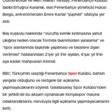
Oosterwolde ve Mert Hakan Yandaş, Fenerbahçe Kulübü
tabibi Ertuğrul Karanlık, eski Fenerbahçe yöneticisi Hulusi
Belgü, antrenörlerden Emre Kartal “şüpheli” sıfatıyla yer
aldı.
Beş kuşkulu hakkında “vücutta kemik kırılmasına yahut
çıkığına neden olacak formda taammüden yaralama” ve
“spor alanlarında taşkınlık yapılması ve tesislere ziyan
verilmesi” hatalarından 2’şer yıl 3’er aydan, 6’şar yıl 9’ar
aya kadar mahpusları istendi.
BBC Türkçe’nin ulaştığı Fenerbahçe
Spor
Kulübü, bahsin
yargıda olduğunu ve rastgele bir açıklama
yapmayacaklarını söyledi. Galatasaray Spor Kulübü’nden
bir yetkili de bu akşam oynanacak Konyaspor maçına
odaklandıklarını, mevzuyla ilgili açıklama yapmayacaklarını
iletti.