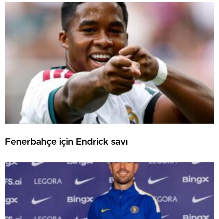
Fenerbahçe için Endrick savı