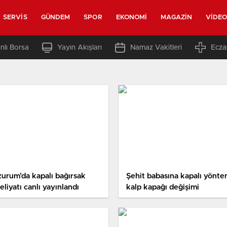
SERVIS
GÜNDEM
SPOR
EKONOMI
MAGAZIN
VIDE
nlı Borsa
Yayın Akışları
Namaz Vakitleri
Ecza
zurum’da kapalı bağırsak
Şehit babasına kapalı yönte
liyatı canlı yayınlandı
kalp kapağı değişimi