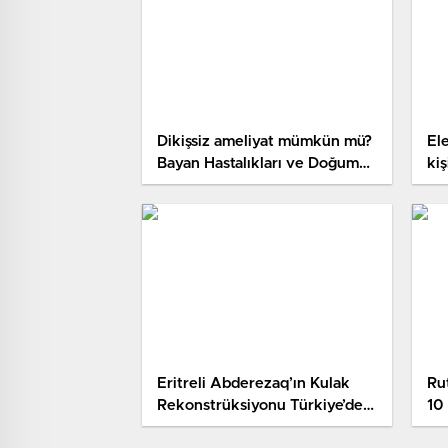
Dikişsiz ameliyat mümkün mü?
El
Bayan Hastalıkları ve Doğum
kiş
Uzmanı Op. Dr. Telal Doğruel
eli
anlattı
Eritreli Abderezaq’ın Kulak
Ru
Rekonstrüksiyonu Türkiye’de
10
Gerçekleşti
ha