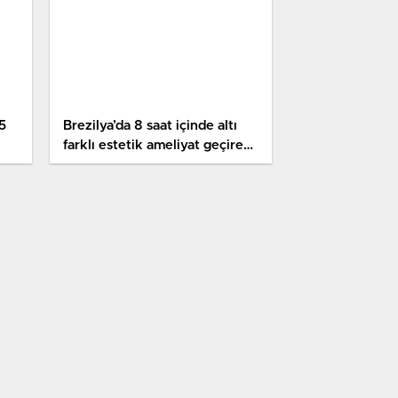
5
Brezilya’da 8 saat içinde altı
farklı estetik ameliyat geçiren
bayan, hayatını kaybetti