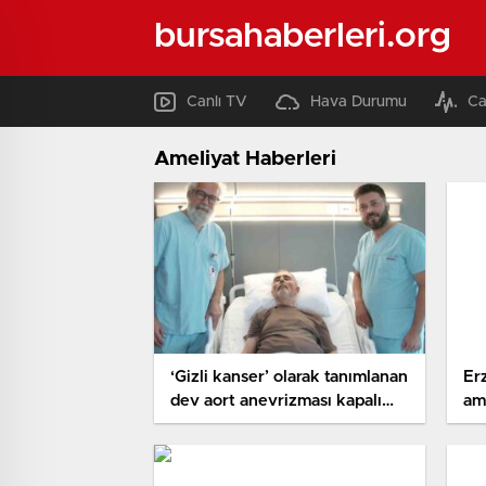
bursahaberleri.org
Canlı TV
Hava Durumu
Ca
Ameliyat Haberleri
‘Gizli kanser’ olarak tanımlanan
Er
dev aort anevrizması kapalı
ame
teknikle tedavi edildi