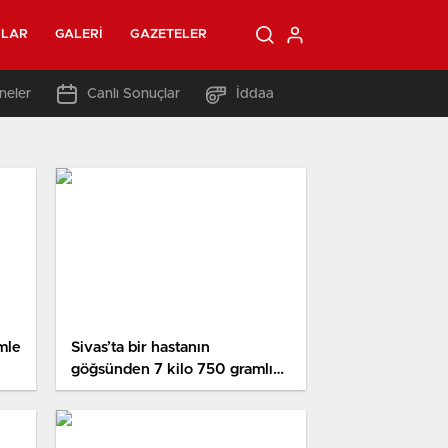
OLAR
GALERI
GAZETELER
neler
Canlı Sonuçlar
İddaa
mle
Sivas’ta bir hastanın
göğsünden 7 kilo 750 gramlık
tümör çıkarıldı