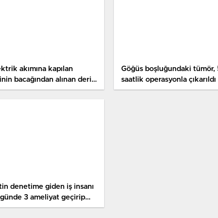
ektrik akımına kapılan
Göğüs boşluğundaki tümör, 
inin bacağından alınan deri
saatlik operasyonla çıkarıldı
ne nakledildi
tin denetime giden iş insanı
 günde 3 ameliyat geçirip
yatını kaybetti