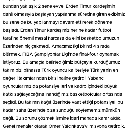
bundan yaklaşık 2 sene evvel Erden Timur kardeşimin
dahil olmasıyla başlayan yapılanma sürecine giren ekibimiz
bu sene de bu yapılanmayı devam ettirerek döneme
başladı. Erden Timur kardeşimiz her ne kadar futbol
tarafına önemli mesai harcasa da elini basketbolumuzun
üzerinden hiç çekmedi. Amacımız ligi birinci 4 sırada
bitirmek. FIBA Şampiyonlar Ligi’nde final-four oynamak
istiyoruz. Bu amaçla belirlediğimiz bütçeyle kurduğumuz
takım bizi bilhassa Türk oyuncu kalitesiyle Türkiye’nin en
değerli takımlarından birisi haline getirdi. Yabancı
oyuncularımız da potansiyelleri ve kadro içindeki büyük
katkı sağlayacağına inandığımız basketbolcular ortasında
seçildi. Bu takımın kağıt üzerinde vaat ettiği potansiyeli bu
kadar saha üzerinde bize sunduğu söylememiz mümkün
değil. Bu sorunu çözmek ismine idari manada karar aldık.
Genel menajer olarak Ömer Yalçınkaya’yı misyona getirdik.