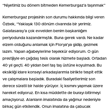
“Niyetimiz bu dönem bitmeden Kemerburgaz’a taşınmak”
Kemerburgaz projesinin son durumu hakkında bilgi veren
Özbek, “Yaklaşık 130 dönüm civarında bir yerimiz.
Galatasaray’a çok evvelden benim başkanlığım
periyodunda kazandırmıştık. Buna gerek vardı. Ne kadar
elzem olduğunu anlamak için Florya’ya gidip, gezmek
lazım. Yapan ağabeylerime teşekkür ediyorum. O gün
prestijiyle en çağdaş tesis olarak hizmete başladı. Ortadan
40 yıl geçti. 40 yıldan beri taş taş üstüne koyulmadı. Bu
eksikliği idare konseyi arkadaşlarımla birlikte tespit ettik
ve çalışmalara başladık. Buradaki faaliyetlerimiz son
derece süratli bir halde yürüyor. İç kısmını yapmak üzere
hareket ediyoruz. En kısa müddette de burayı bitirmeyi
amaçlıyoruz. Alanların imalatında da yağmur nedeniyle
birkaç gün etkilendik. Onun imalatına da çabucak