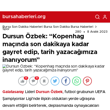
bursahaberleri.org
Bursa Son Dakika Haberleri Bursa Son Dakika Bursa Haberleri
Spor
280
8 Aralık 2023
Dursun Özbek: “Kopenhag
maçında son dakikaya kadar
gayret edip, tarih yazacağımıza
inanıyorum”
0
0
Galatasaray
Lideri
Dursun Özbek
, futbol grubunun UEFA
Şampiyonlar Ligi’nde ilişkin oldukları yerde uğraşına
devam ettiğini belirterek, deplasmanda oynayacakları