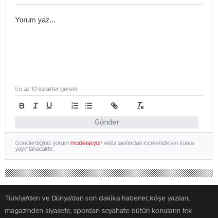
En az 10 karakter gerekli
Gönder
Gönderdiğiniz yorum
moderasyon
ekibi tarafından incelendikten sonra
yayınlanacaktır.
Türkiye'den ve Dünya’dan son dakika haberler, köşe yazıları,
magazinden siyasete, spordan seyahate bütün konuların tek