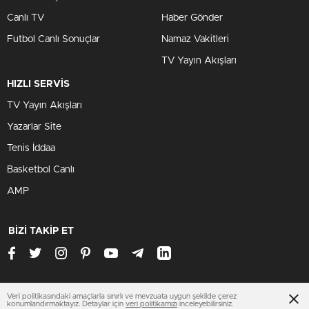
Canlı TV
Haber Gönder
Futbol Canlı Sonuçlar
Namaz Vakitleri
TV Yayın Akışları
HIZLI SERVİS
TV Yayın Akışları
Yazarlar Site
Tenis İddaa
Basketbol Canlı
AMP
BİZİ TAKİP ET
Veri politikasındaki amaçlarla sınırlı ve mevzuata uygun şekilde çerez
www.bursahaberleri.org
konumlandırmaktayız. Detaylar için
veri politikamızı
inceleyebilirsiniz.