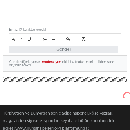
En az 10 karakter gerekli
Gönder
Gönderdiğiniz yorum
moderasyon
ekibi tarafından incelendikten sonra
yayınlanacaktır.
Türkiye'den ve Dünya’dan son dakika haberler, köşe yazıları,
magazinden siyasete, spordan seyahate bütün konuların tek
adresi www.bursahaberleri.org platformunda;