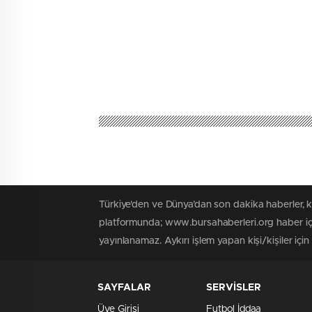
Türkiye'den ve Dünya’dan son dakika haberler, 
platformunda; www.bursahaberleri.org haber içe
yayınlanamaz. Aykırı işlem yapan kişi/kişiler içi
SAYFALAR
SERVİSLER
Üye Girişi
Futbol İddaa