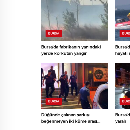
BURSA
BUR
Bursa’da fabrikanın yanındaki
Bursa’
yerde korkutan yangın
hayati 
almayı
BURSA
BUR
Düğünde çalınan şarkıyı
Bursa’d
beğenmeyen iki küme arası
yaralı
bıçaklı arbede: 3 yaralı