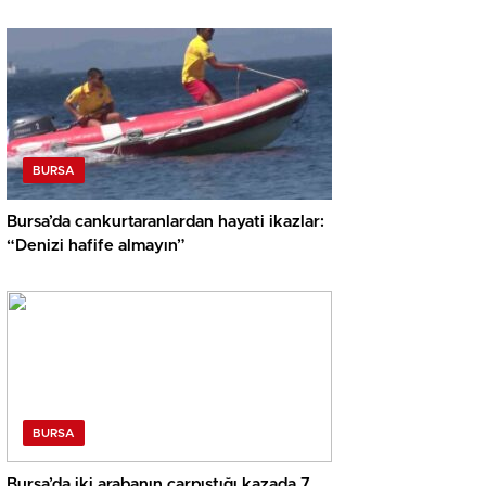
BURSA
Bursa’da cankurtaranlardan hayati ikazlar:
“Denizi hafife almayın”
BURSA
Bursa’da iki arabanın çarpıştığı kazada 7