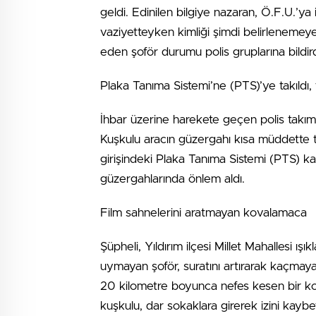
geldi. Edinilen bilgiye nazaran, Ö.F.U.’ya i
vaziyetteyken kimliği şimdi belirlenemeyen
eden şoför durumu polis gruplarına bildird
Plaka Tanıma Sistemi’ne (PTS)’ye takıldı,
İhbar üzerine harekete geçen polis takımla
Kuşkulu aracın güzergahı kısa müddette te
girişindeki Plaka Tanıma Sistemi (PTS) ka
güzergahlarında önlem aldı.
Film sahnelerini aratmayan kovalamaca
Şüpheli, Yıldırım ilçesi Millet Mahallesi ışık
uymayan şoför, suratını artırarak kaçmaya
20 kilometre boyunca nefes kesen bir ko
kuşkulu, dar sokaklara girerek izini kaybet