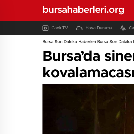
bursahaberleri.org
Canlı TV
Hava Durumu
Ca
Bursa Son Dakika Haberleri Bursa Son Dakika 
Bursa’da sine
kovalamacas