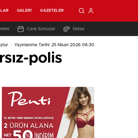
OLAR
GALERI
GAZETELER
neler
Canlı Sonuçlar
İddaa
ştur
Yayınlanma Tarihi: 25 Nisan 2026 06:30
sız-polis