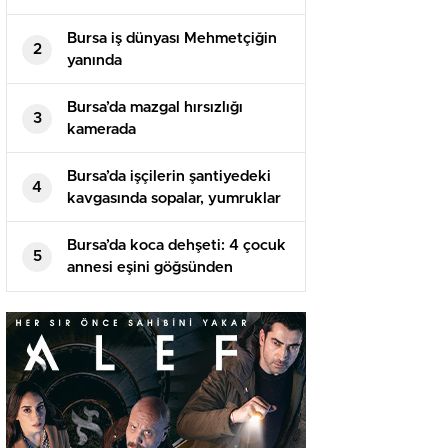
Bursa iş dünyası Mehmetçiğin
2
yanında
Bursa’da mazgal hırsızlığı
3
kamerada
Bursa’da işçilerin şantiyedeki
4
kavgasında sopalar, yumruklar
havada uçuştu
Bursa’da koca dehşeti: 4 çocuk
5
annesi eşini göğsünden
bıçaklayarak öldürdü