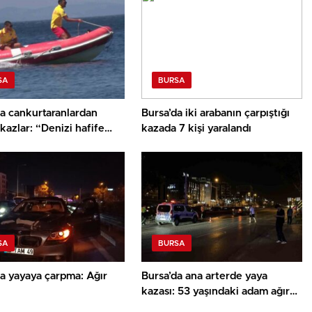
SA
BURSA
da cankurtaranlardan
Bursa’da iki arabanın çarpıştığı
ikazlar: “Denizi hafife
kazada 7 kişi yaralandı
n”
SA
BURSA
a yayaya çarpma: Ağır
Bursa’da ana arterde yaya
kazası: 53 yaşındaki adam ağır
yaralandı