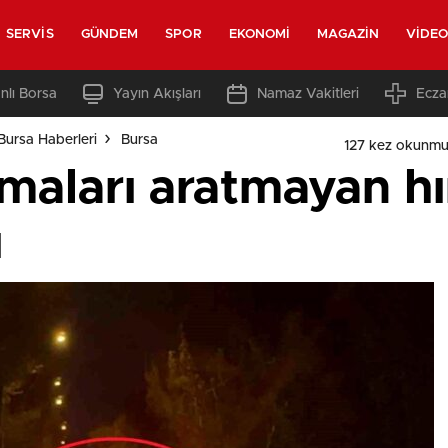
SERVIS
GÜNDEM
SPOR
EKONOMI
MAGAZIN
VIDE
nlı Borsa
Yayın Akışları
Namaz Vakitleri
Ecza
Bursa Haberleri
Bursa
127 kez okunmu
maları aratmayan hır
ı