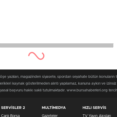
köşe yazıları, magazinden siyasete, spordan seyahate bütün konuların
rikleri kaynak gösterilmeden alıntı yapılamaz, kanuna aykırı ve izins
n yasal başvuru hakkı saklı tutulmaktadır. www.bursahaberleri.org tercih 
SERVİSLER 2
MULTİMEDYA
HIZLI SERVİS
Canlı Borsa
Gazeteler
TV Yayın Akışları