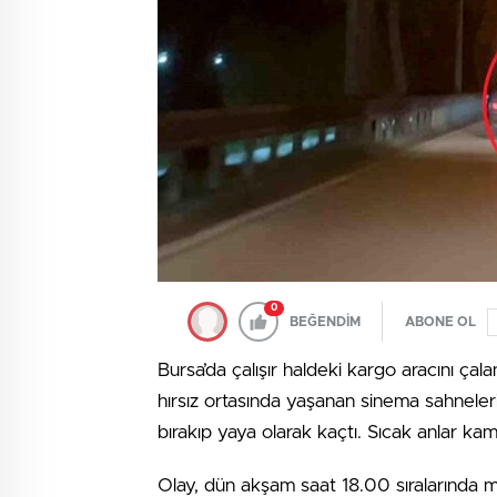
0
BEĞENDİM
ABONE OL
Bursa’da çalışır haldeki kargo aracını çal
hırsız ortasında yaşanan sinema sahnele
bırakıp yaya olarak kaçtı. Sıcak anlar kam
Olay, dün akşam saat 18.00 sıralarında 