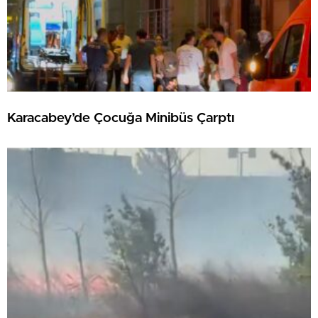
Karacabey’de Çocuğa Minibüs Çarptı