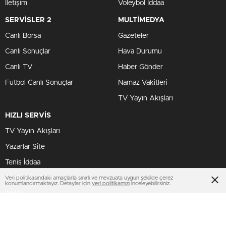
İletişim
Voleybol İddaa
SERVİSLER 2
MULTİMEDYA
Canlı Borsa
Gazeteler
Canlı Sonuçlar
Hava Durumu
Canlı TV
Haber Gönder
Futbol Canlı Sonuçlar
Namaz Vakitleri
TV Yayın Akışları
HIZLI SERVİS
TV Yayın Akışları
Yazarlar Site
Tenis İddaa
Basketbol Canlı
Veri politikasındaki amaçlarla sınırlı ve mevzuata uygun şekilde çerez
konumlandırmaktayız. Detaylar için
veri politikamızı
inceleyebilirsiniz.
AMP
BİZİ TAKİP ET