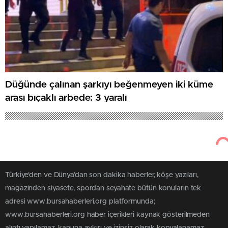
Düğünde çalınan şarkıyı beğenmeyen iki küme
arası bıçaklı arbede: 3 yaralı
Türkiye'den ve Dünya’dan son dakika haberler, köşe yazıları,
magazinden siyasete, spordan seyahate bütün konuların tek
adresi www.bursahaberleri.org platformunda;
www.bursahaberleri.org haber içerikleri kaynak gösterilmeden
alıntı yapılamaz, kanuna aykırı ve izinsiz olarak kopyalanamaz,