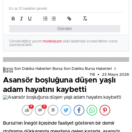
En az 10 karakter gerekli
Gönder
Gönderdiğiniz yorum
moderasyon
ekibi tarafından incelendikten sonra
yayınlanacaktır.
Bursa Son Dakika Haberleri Bursa Son Dakika Bursa Haberleri
Bursa
118
23 Mayıs 2026
Asansör boşluğuna düşen yaşlı
adam hayatını kaybetti
0
0
Bursa’nın İnegöl ilçesinde faaliyet gösteren bir demir
doğrama dükkanında meydana gelen kazada, asansör