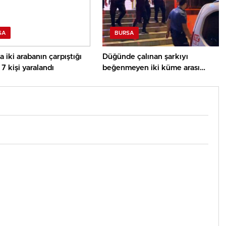
SA
BURSA
a iki arabanın çarpıştığı
Düğünde çalınan şarkıyı
7 kişi yaralandı
beğenmeyen iki küme arası
bıçaklı arbede: 3 yaralı