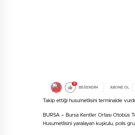
0
BEĞENDİM
ABONE OL
Takip ettiği husumetlisini terminalde vurd
BURSA – Bursa Kentler Ortası Otobüs Ter
Husumetlisini yaralayan kuşkulu, polis gru