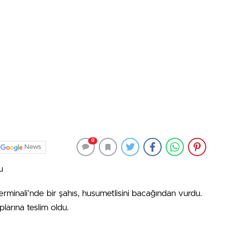
0
News
u
minali’nde bir şahıs, husumetlisini bacağından vurdu.
plarına teslim oldu.