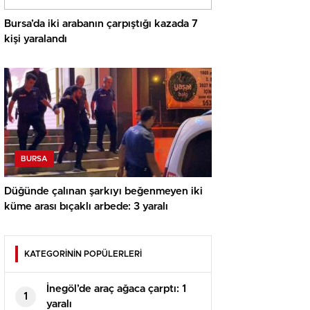
Bursa’da iki arabanın çarpıştığı kazada 7
kişi yaralandı
BURSA
Düğünde çalınan şarkıyı beğenmeyen iki
küme arası bıçaklı arbede: 3 yaralı
KATEGORİNİN POPÜLERLERİ
İnegöl’de araç ağaca çarptı: 1
1
yaralı