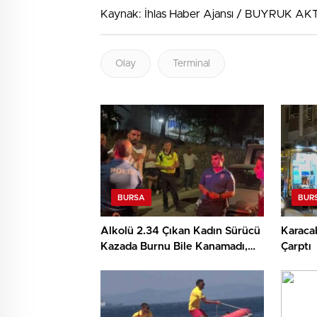
Kaynak: İhlas Haber Ajansı / BUYRUK AKT
Olay
Terminal
BURSA
BUR
Alkolü 2.34 Çıkan Kadın Sürücü
Karaca
Kazada Burnu Bile Kanamadı,
Çarptı
‘Sanane’ Dedi