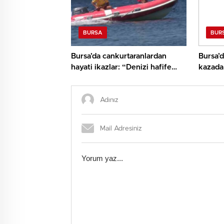
BURSA
BUR
Bursa’da cankurtaranlardan
Bursa’d
hayati ikazlar: “Denizi hafife
kazada 
almayın”