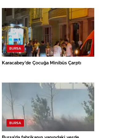
BURSA
Karacabey’de Çocuğa Minibüs Çarptı
BURSA
Bursa’da fabrikanın yanındaki yerde