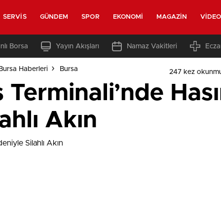
SERVIS
GÜNDEM
SPOR
EKONOMI
MAGAZIN
VIDE
nlı Borsa
Yayın Akışları
Namaz Vakitleri
Ecza
Bursa Haberleri
Bursa
247 kez okunmu
 Terminali’nde Hası
ahlı Akın