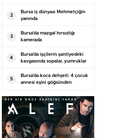
Bursa iş dünyası Mehmetçiğin
2
yanında
Bursa’da mazgal hırsızlığı
3
kamerada
Bursa’da işçilerin şantiyedeki
4
kavgasında sopalar, yumruklar
havada uçuştu
Bursa’da koca dehşeti: 4 çocuk
5
annesi eşini göğsünden
bıçaklayarak öldürdü