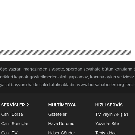
köşe yazıları, magazinden siyasete, spordan seyahate bütün konuların
rikleri kaynak gösterilmeden alıntı yapılamaz, kanuna aykırı ve izins
n yasal başvuru hakkı saklı tutulmaktadır. www.bursahaberleri.org tercih 
SERVİSLER 2
MULTİMEDYA
HIZLI SERVİS
Canlı Borsa
Gazeteler
TV Yayın Akışları
Canlı Sonuçlar
Hava Durumu
Yazarlar Site
Canlı TV
Haber Gönder
Tenis İddaa