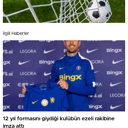
İlgili Haberler
12 yıl formasını giydiği kulübün ezeli rakibine
imza attı