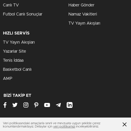
Canlı TV
Haber Gönder
Futbol Canlı Sonuçlar
Namaz Vakitleri
TV Yayın Akışları
HIZLI SERVİS
TV Yayın Akışları
Yazarlar Site
Tenis İddaa
Basketbol Canlı
AMP
BİZİ TAKİP ET
Veri politikasındaki amaçlarla sınırlı ve mevzuata uygun şekilde çerez
www.bursahaberleri.org
konumlandırmaktayız. Detaylar için
veri politikamızı
inceleyebilirsiniz.