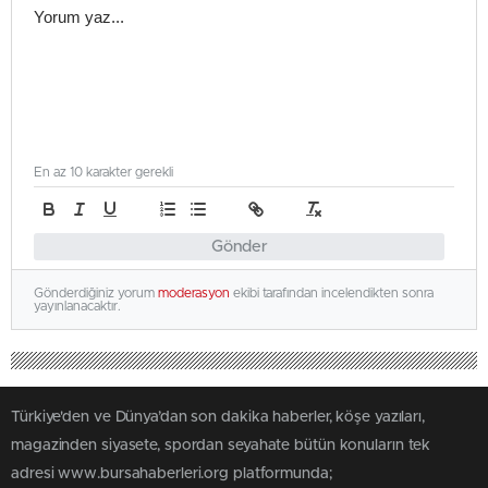
En az 10 karakter gerekli
Gönder
Gönderdiğiniz yorum
moderasyon
ekibi tarafından incelendikten sonra
yayınlanacaktır.
Türkiye'den ve Dünya’dan son dakika haberler, köşe yazıları,
magazinden siyasete, spordan seyahate bütün konuların tek
adresi www.bursahaberleri.org platformunda;