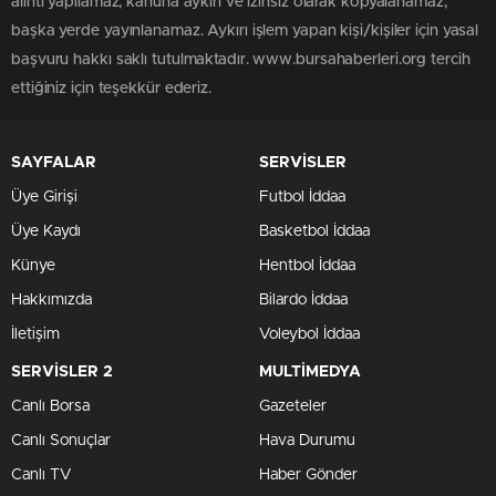
alıntı yapılamaz, kanuna aykırı ve izinsiz olarak kopyalanamaz,
başka yerde yayınlanamaz. Aykırı işlem yapan kişi/kişiler için yasal
başvuru hakkı saklı tutulmaktadır. www.bursahaberleri.org tercih
ettiğiniz için teşekkür ederiz.
SAYFALAR
SERVİSLER
Üye Girişi
Futbol İddaa
Üye Kaydı
Basketbol İddaa
Künye
Hentbol İddaa
Hakkımızda
Bilardo İddaa
İletişim
Voleybol İddaa
SERVİSLER 2
MULTİMEDYA
Canlı Borsa
Gazeteler
Canlı Sonuçlar
Hava Durumu
Canlı TV
Haber Gönder