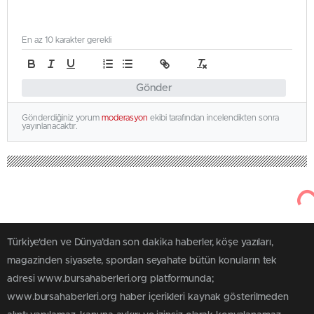
En az 10 karakter gerekli
Gönder
Gönderdiğiniz yorum
moderasyon
ekibi tarafından incelendikten sonra
yayınlanacaktır.
Türkiye'den ve Dünya’dan son dakika haberler, köşe yazıları,
magazinden siyasete, spordan seyahate bütün konuların tek
adresi www.bursahaberleri.org platformunda;
www.bursahaberleri.org haber içerikleri kaynak gösterilmeden