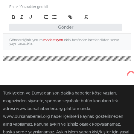
En az 10 karakter gerekli
Gönder
Gönderdiğiniz yorum
moderasyon
ekibi tarafından incelendikten sonra
yayınlanacaktır.
Türkiye'den ve Dünya’dan son dakika haberler, köşe yazıları,
magazinden siyasete, spordan seyahate bütün konuların tek
adresi www.bursahaberleri.org platformunda;
www.bursahaberleri.org haber içerikleri kaynak gösterilmeden
alıntı yapılamaz, kanuna aykırı ve izinsiz olarak kopyalanamaz,
başka yerde yayınlanamaz. Aykırı işlem yapan kişi/kişiler için yasal