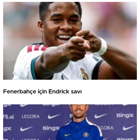
Fenerbahçe için Endrick savı