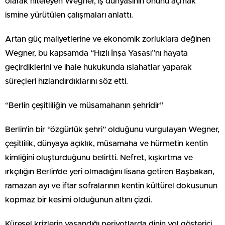
olarak niteleyen Wegner, iş dünyasının önünü açmak
ismine yürütülen çalışmaları anlattı.
Artan güç maliyetlerine ve ekonomik zorluklara değinen
Wegner, bu kapsamda “Hızlı İnşa Yasası”nı hayata
geçirdiklerini ve ihale hukukunda ıslahatlar yaparak
süreçleri hızlandırdıklarını söz etti.
“Berlin çeşitliliğin ve müsamahanın şehridir”
Berlin’in bir “özgürlük şehri” olduğunu vurgulayan Wegner,
çeşitlilik, dünyaya açıklık, müsamaha ve hürmetin kentin
kimliğini oluşturduğunu belirtti. Nefret, kışkırtma ve
ırkçılığın Berlin’de yeri olmadığını lisana getiren Başbakan,
ramazan ayı ve iftar sofralarının kentin kültürel dokusunun
kopmaz bir kesimi olduğunun altını çizdi.
Küresel krizlerin yaşandığı periyotlarda dinin yol gösterici