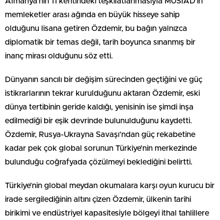
Almanya’nın 11 kentindeki teşkilatlanmasıyla MÜSİAD’ın
memleketler arası ağında en büyük hisseye sahip
olduğunu lisana getiren Özdemir, bu bağın yalnızca
diplomatik bir temas değil, tarih boyunca sınanmış bir
inanç mirası olduğunu söz etti.
Dünyanın sancılı bir değişim sürecinden geçtiğini ve güç
istikrarlarının tekrar kurulduğunu aktaran Özdemir, eski
dünya tertibinin geride kaldığı, yenisinin ise şimdi inşa
edilmediği bir eşik devrinde bulunulduğunu kaydetti.
Özdemir, Rusya-Ukrayna Savaşı’ndan güç rekabetine
kadar pek çok global sorunun Türkiye’nin merkezinde
bulunduğu coğrafyada çözülmeyi beklediğini belirtti.
Türkiye’nin global meydan okumalara karşı oyun kurucu bir
irade sergilediğinin altını çizen Özdemir, ülkenin tarihi
birikimi ve endüstriyel kapasitesiyle bölgeyi ithal tahlillere